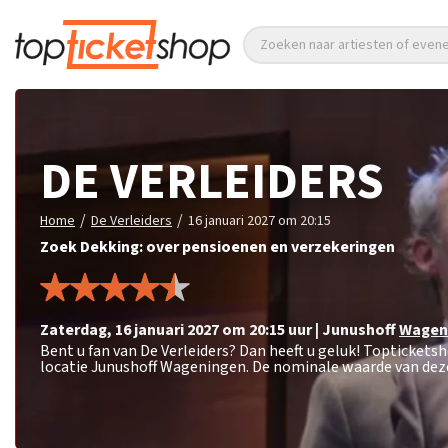
Zoeken naar artiesten of eve
DE VERLEIDERS
/
/
Home
De Verleiders
16 januari 2027 om 20:15
Zoek Dekking: over pensioenen en verzekeringen
zaterdag
,
16 januari 2027 om 20:15
uur
|
Junushoff
Wagen
Bent u fan van De Verleiders? Dan heeft u geluk! Topticketsh
locatie Junushoff Wageningen. De nominale waarde van deze