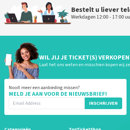
Bestelt u liever te
Werkdagen 12:00 - 17:00 uu
WIL JIJ JE TICKET(S) VERKOPEN
Laat het ons weten en misschien kopen wij ze 
Nooit meer een aanbieding missen?
MELD JE AAN VOOR DE NIEUWSBRIEF!
INSCHRIJVEN
Categorieën
TopTicketShop