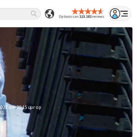
Op basis van
113.182
reviews
2027 om 20:15 uur op
.