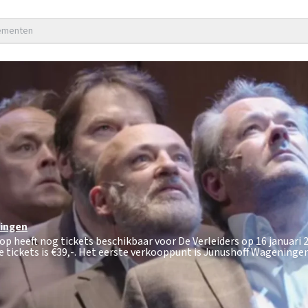
nementen
ingen
op heeft nog tickets beschikbaar voor De Verleiders op 16 januari 
 tickets is
€39,-
. Het eerste verkooppunt is Junushoff Wageningen