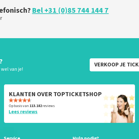
lefonisch?
Bel +31 (0)85 744 144 7
r
?
VERKOOP JE TIC
wel van je!
KLANTEN OVER TOPTICKETSHOP
Op basis van
113.182
reviews
Lees reviews
Service
Hulp nodig?