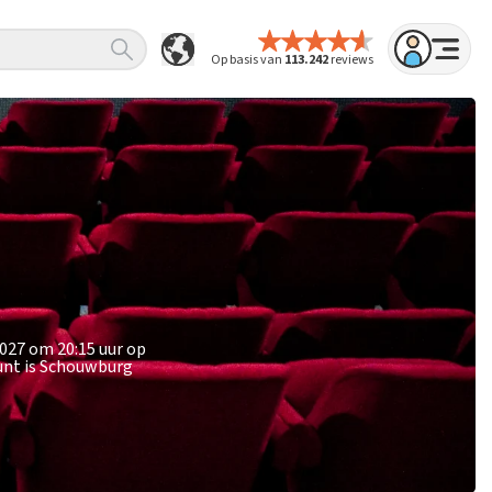
Op basis van
113.242
reviews
027 om 20:15 uur op
unt is Schouwburg