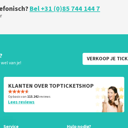
lefonisch?
Bel +31 (0)85 744 144 7
r
?
VERKOOP JE TIC
wel van je!
KLANTEN OVER TOPTICKETSHOP
Op basis van
113.242
reviews
Lees reviews
Service
Hulp nodig?