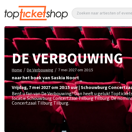
Zoeken naar artiesten of eve
DE VERBOUWING
/
/
Home
De Verbouwing
7 mei 2027 om 20:15
naar het boek van Saskia Noort
vrijdag
,
7 mei 2027 om 20:15
uur
|
Schouwburg Concertzaa
Bent u fan van De Verbouwing? Dan heeft u geluk! Topticket
locatie Schouwburg Concertzaal Tilburg Tilburg. De nomina
Concertzaal Tilburg Tilburg.