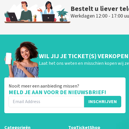
Bestelt u liever te
Werkdagen 12:00 - 17:00 uu
WIL JIJ JE TICKET(S) VERKOPEN
Laat het ons weten en misschien kopen wij ze 
Nooit meer een aanbieding missen?
MELD JE AAN VOOR DE NIEUWSBRIEF!
INSCHRIJVEN
Categorieën
TopTicketShop