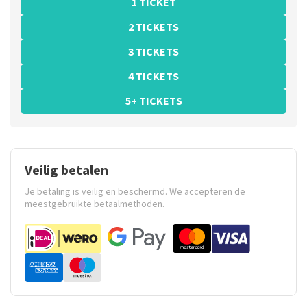
1 TICKET
2 TICKETS
3 TICKETS
4 TICKETS
5+ TICKETS
Veilig betalen
Je betaling is veilig en beschermd. We accepteren de
meestgebruikte betaalmethoden.