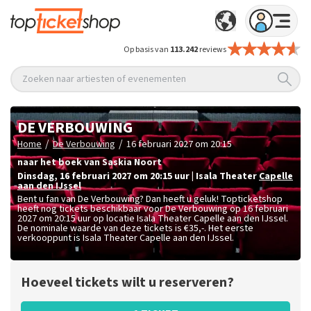
Op basis van
113.242
reviews
Zoeken naar artiesten of evenementen
DE VERBOUWING
/
/
Home
De Verbouwing
16 februari 2027 om 20:15
naar het boek van Saskia Noort
dinsdag
,
16 februari 2027 om 20:15
uur
|
Isala Theater
Capelle
aan den IJssel
Bent u fan van De Verbouwing? Dan heeft u geluk! Topticketshop
heeft nog tickets beschikbaar voor De Verbouwing op 16 februari
2027 om 20:15 uur op locatie Isala Theater Capelle aan den IJssel.
De nominale waarde van deze tickets is
€35,-
. Het eerste
verkooppunt is Isala Theater Capelle aan den IJssel.
Hoeveel tickets wilt u reserveren?