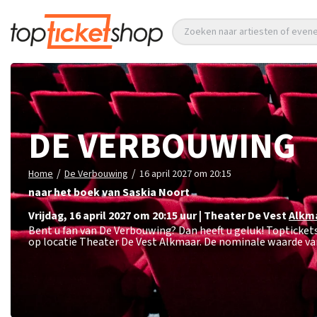
Zoeken naar artiesten of eve
DE VERBOUWING
/
/
Home
De Verbouwing
16 april 2027 om 20:15
naar het boek van Saskia Noort
vrijdag
,
16 april 2027 om 20:15
uur
|
Theater De Vest
Alkm
Bent u fan van De Verbouwing? Dan heeft u geluk! Topticket
op locatie Theater De Vest Alkmaar. De nominale waarde van