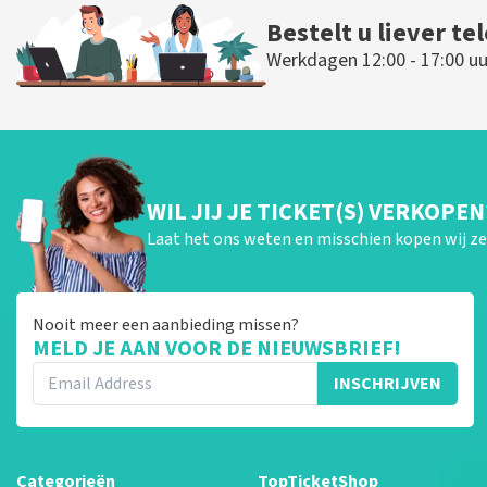
Bestelt u liever te
Werkdagen 12:00 - 17:00 uu
WIL JIJ JE TICKET(S) VERKOPEN
Laat het ons weten en misschien kopen wij ze 
Nooit meer een aanbieding missen?
MELD JE AAN VOOR DE NIEUWSBRIEF!
INSCHRIJVEN
Categorieën
TopTicketShop