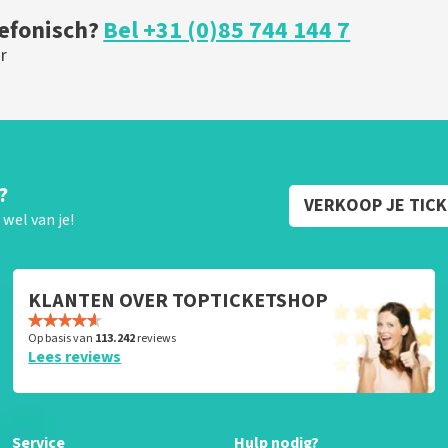
lefonisch?
Bel +31 (0)85 744 144 7
r
?
VERKOOP JE TIC
wel van je!
KLANTEN OVER TOPTICKETSHOP
Op basis van
113.242
reviews
Lees reviews
Service
Hulp nodig?