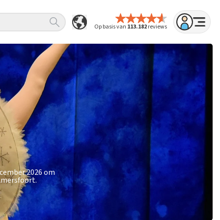
Op basis van
113.182
reviews
december 2026 om
Amersfoort.