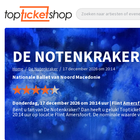
Zoeken naar artiesten of eve
DE NOTENKRAKER
/
/
Home
De Notenkraker
17 december 2026 om 20:14
Nationale Ballet van Noord Macedonie
donderdag
,
17 december 2026 om 20:14
uur
|
Flint
Amersf
Bent u fan van De Notenkraker? Dan heeft u geluk! Toptick
20:14 uur op locatie Flint Amersfoort. De nominale waarde v