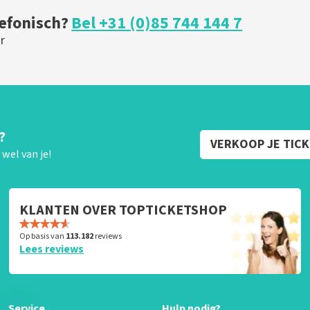
lefonisch?
Bel +31 (0)85 744 144 7
r
?
VERKOOP JE TIC
wel van je!
KLANTEN OVER TOPTICKETSHOP
Op basis van
113.182
reviews
Lees reviews
Service
Hulp nodig?