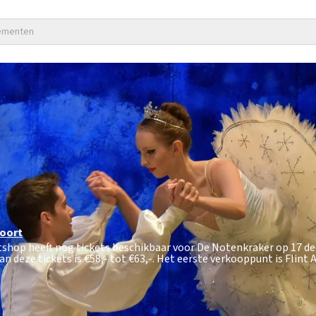
nementen
oort
etshop heeft nog tickets beschikbaar voor De Notenkraker op 17 
an deze tickets is
€58,- tot €63,-
. Het eerste verkooppunt is Flint 