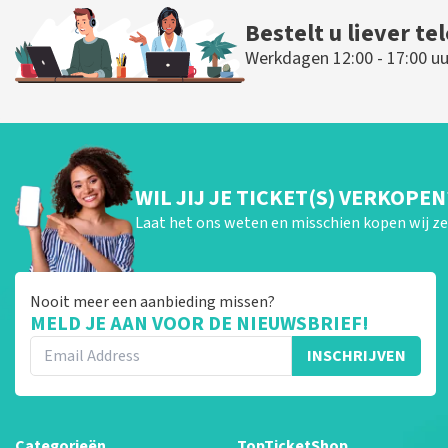
Bestelt u liever te
Werkdagen 12:00 - 17:00 uu
WIL JIJ JE TICKET(S) VERKOPEN
Laat het ons weten en misschien kopen wij ze 
Nooit meer een aanbieding missen?
MELD JE AAN VOOR DE NIEUWSBRIEF!
INSCHRIJVEN
Categorieën
TopTicketShop