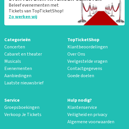
Beleef evenementen met
Tickets van TopTicketShop!
Zo werken wij
Categorieën
TopTicketShop
Concerten
Klantbeoordelingen
Cabaret en theater
Over Ons
Musicals
Veelgestelde vragen
Evenementen
Contactgegevens
Aanbiedingen
Goede doelen
Laatste nieuwsbrief
Service
Hulp nodig?
Groepsboekingen
Klantenservice
Verkoop Je Tickets
Veiligheid en privacy
Algemene voorwaarden