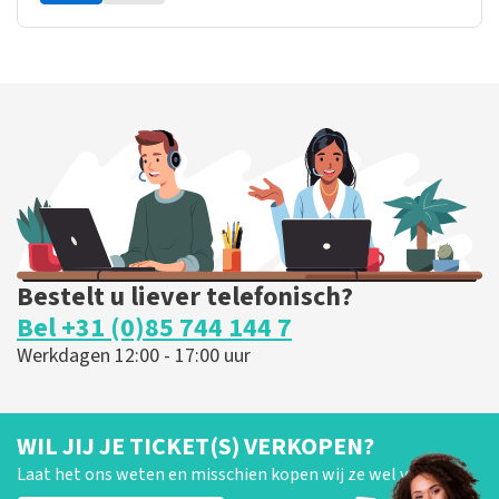
Bestelt u liever telefonisch?
Bel +31 (0)85 744 144 7
Werkdagen 12:00 - 17:00 uur
WIL JIJ JE TICKET(S) VERKOPEN?
Laat het ons weten en misschien kopen wij ze wel van je!