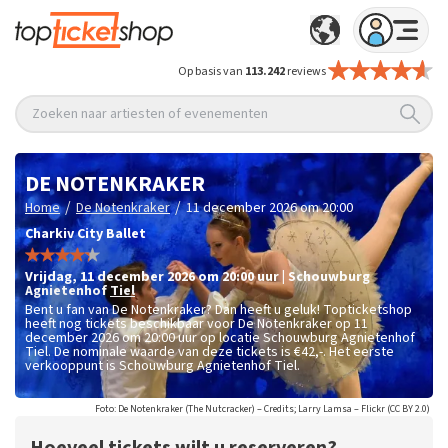
Op basis van
113.242
reviews
Zoeken naar artiesten of evenementen
DE NOTENKRAKER
/
/
Home
De Notenkraker
11 december 2026 om 20:00
Charkiv City Ballet
vrijdag
,
11 december 2026 om 20:00
uur
|
Schouwburg
Agnietenhof
Tiel
Bent u fan van De Notenkraker? Dan heeft u geluk! Topticketshop
heeft nog tickets beschikbaar voor De Notenkraker op 11
december 2026 om 20:00 uur op locatie Schouwburg Agnietenhof
Tiel. De nominale waarde van deze tickets is
€42,-
. Het eerste
verkooppunt is Schouwburg Agnietenhof Tiel.
Foto: De Notenkraker (The Nutcracker) – Credits; Larry Lamsa – Flickr (CC BY 2.0)