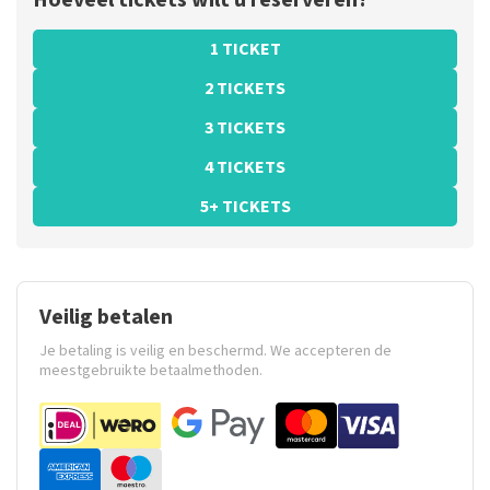
Hoeveel tickets wilt u reserveren?
1 TICKET
2 TICKETS
3 TICKETS
4 TICKETS
5+ TICKETS
Veilig betalen
Je betaling is veilig en beschermd. We accepteren de
meestgebruikte betaalmethoden.