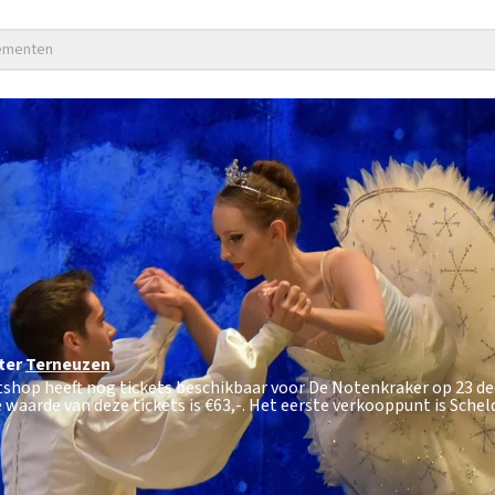
nementen
ter
Terneuzen
etshop heeft nog tickets beschikbaar voor De Notenkraker op 23 
 waarde van deze tickets is
€63,-
. Het eerste verkooppunt is Sche