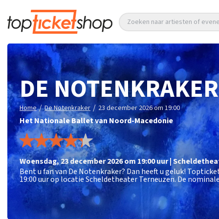
Zoeken naar artiesten of eve
DE NOTENKRAKER
/
/
Home
De Notenkraker
23 december 2026 om 19:00
Het Nationale Ballet van Noord-Macedonie
woensdag
,
23 december 2026 om 19:00
uur
|
Scheldethea
Bent u fan van De Notenkraker? Dan heeft u geluk! Toptick
19:00 uur op locatie Scheldetheater Terneuzen. De nominale