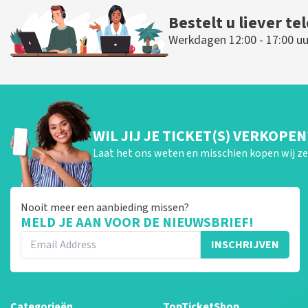
Bestelt u liever te
Werkdagen 12:00 - 17:00 uu
WIL JIJ JE TICKET(S) VERKOPEN
Laat het ons weten en misschien kopen wij ze 
Nooit meer een aanbieding missen?
MELD JE AAN VOOR DE NIEUWSBRIEF!
INSCHRIJVEN
Categorieën
TopTicketShop