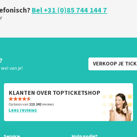
lefonisch?
Bel +31 (0)85 744 144 7
r
?
VERKOOP JE TIC
wel van je!
KLANTEN OVER TOPTICKETSHOP
Op basis van
113.242
reviews
Lees reviews
Service
Hulp nodig?