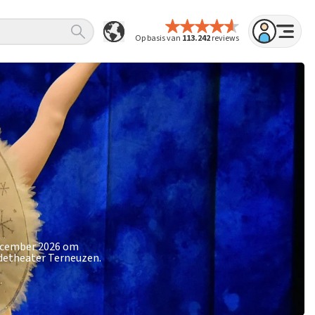
Op basis van
113.242
reviews
december 2026 om
ldetheater Terneuzen.