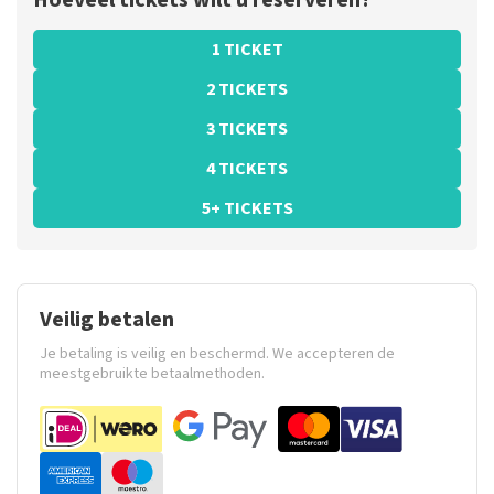
Hoeveel tickets wilt u reserveren?
1 TICKET
2 TICKETS
3 TICKETS
4 TICKETS
5+ TICKETS
Veilig betalen
Je betaling is veilig en beschermd. We accepteren de
meestgebruikte betaalmethoden.