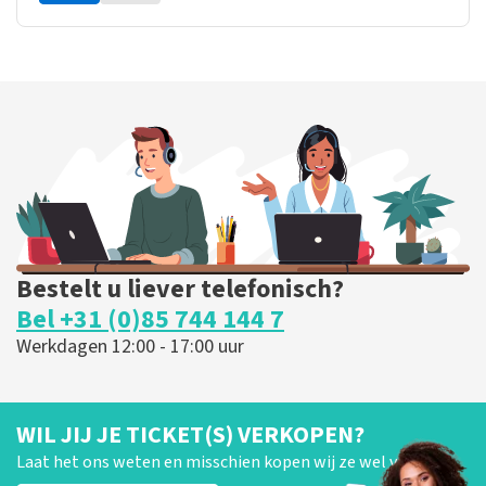
Bestelt u liever telefonisch?
Bel +31 (0)85 744 144 7
Werkdagen 12:00 - 17:00 uur
WIL JIJ JE TICKET(S) VERKOPEN?
Laat het ons weten en misschien kopen wij ze wel van je!