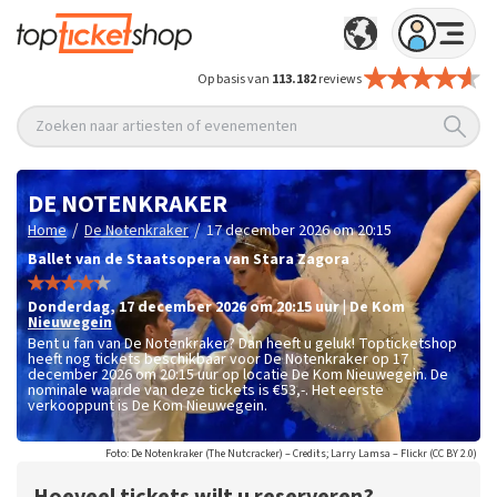
Op basis van
113.182
reviews
Zoeken naar artiesten of evenementen
DE NOTENKRAKER
/
/
Home
De Notenkraker
17 december 2026 om 20:15
Ballet van de Staatsopera van Stara Zagora
donderdag
,
17 december 2026 om 20:15
uur
|
De Kom
Nieuwegein
Bent u fan van De Notenkraker? Dan heeft u geluk! Topticketshop
heeft nog tickets beschikbaar voor De Notenkraker op 17
december 2026 om 20:15 uur op locatie De Kom Nieuwegein. De
nominale waarde van deze tickets is
€53,-
. Het eerste
verkooppunt is De Kom Nieuwegein.
Foto: De Notenkraker (The Nutcracker) – Credits; Larry Lamsa – Flickr (CC BY 2.0)