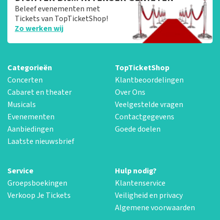
Beleef evenementen met
Tickets van TopTicketShop!
Zo werken wij
Categorieën
TopTicketShop
Concerten
Klantbeoordelingen
Cabaret en theater
Over Ons
Musicals
Veelgestelde vragen
Evenementen
Contactgegevens
Aanbiedingen
Goede doelen
Laatste nieuwsbrief
Service
Hulp nodig?
Groepsboekingen
Klantenservice
Verkoop Je Tickets
Veiligheid en privacy
Algemene voorwaarden