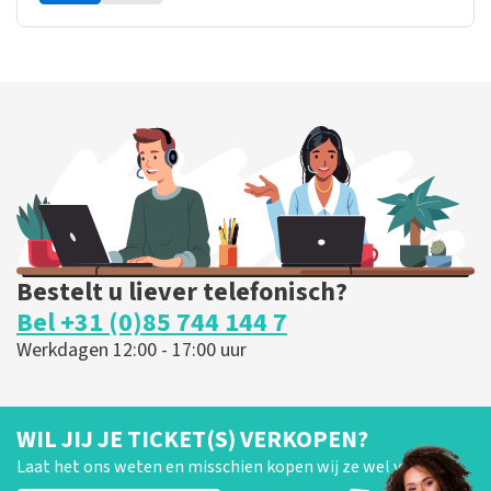
Bestelt u liever telefonisch?
Bel +31 (0)85 744 144 7
Werkdagen 12:00 - 17:00 uur
WIL JIJ JE TICKET(S) VERKOPEN?
Laat het ons weten en misschien kopen wij ze wel van je!