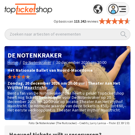
Op basis van
113.242
reviews
Zoeken naar artiesten of evenementen
DE NOTENKRAKER
/
/
Home
De Notenkraker
20 december 2026 om 20:00
Het Nationale Ballet van Noord-Macedonie
zondag
,
20 december 2026 om 20:00
uur
|
Theater Aan Het
Vrijthof
Maastricht
Bent u fan van De Notenkraker? Dan heeft u geluk! Topticketshop
heeft nog tickets beschikbaar voor De Notenkraker op 20
december 2026 om 20:00 uur op locatie Theater Aan Het Vrijthof
Maastricht. De nominale waarde van deze tickets is
€50,- tot €60,-
.
Het eerste verkooppunt is Theater Aan Het Vrijthof Maastricht.
Foto: De Notenkraker (The Nutcracker) – Credits; Larry Lamsa – Flickr (CC BY 2.0)