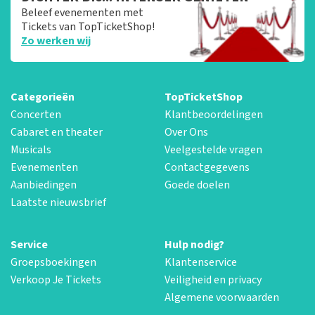
Beleef evenementen met
Tickets van TopTicketShop!
Zo werken wij
Categorieën
TopTicketShop
Concerten
Klantbeoordelingen
Cabaret en theater
Over Ons
Musicals
Veelgestelde vragen
Evenementen
Contactgegevens
Aanbiedingen
Goede doelen
Laatste nieuwsbrief
Service
Hulp nodig?
Groepsboekingen
Klantenservice
Verkoop Je Tickets
Veiligheid en privacy
Algemene voorwaarden