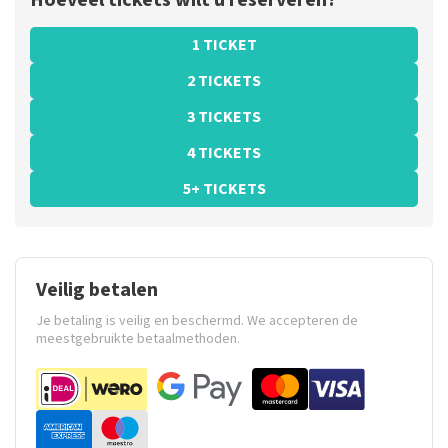
Hoeveel tickets wilt u reserveren?
1 TICKET
2 TICKETS
3 TICKETS
4 TICKETS
5+ TICKETS
Veilig betalen
Je betaling is veilig en beschermd. We accepteren de
meestgebruikte betaalmethoden.