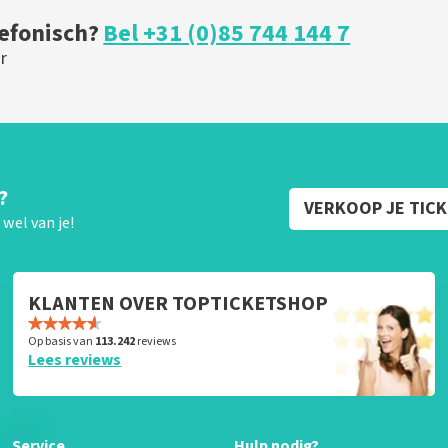
lefonisch?
Bel +31 (0)85 744 144 7
r
?
VERKOOP JE TIC
wel van je!
KLANTEN OVER TOPTICKETSHOP
Op basis van
113.242
reviews
Lees reviews
Service
Hulp nodig?