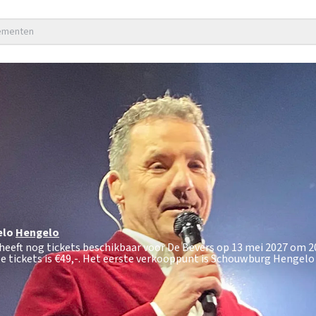
nementen
elo
Hengelo
heeft nog tickets beschikbaar voor De Bevers op 13 mei 2027 om 20
 tickets is
€49,-
. Het eerste verkooppunt is Schouwburg Hengelo