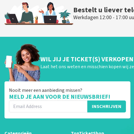
Bestelt u liever te
Werkdagen 12:00 - 17:00 uu
WIL JIJ JE TICKET(S) VERKOPEN
Laat het ons weten en misschien kopen wij ze 
Nooit meer een aanbieding missen?
MELD JE AAN VOOR DE NIEUWSBRIEF!
INSCHRIJVEN
Categorieën
TopTicketShop