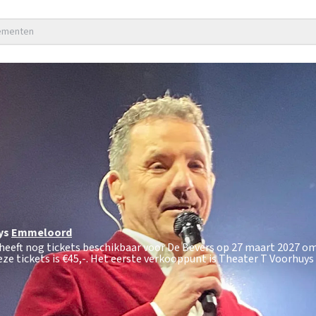
nementen
ys
Emmeloord
heeft nog tickets beschikbaar voor De Bevers op 27 maart 2027 om 
ze tickets is
€45,-
. Het eerste verkooppunt is Theater T Voorhuy