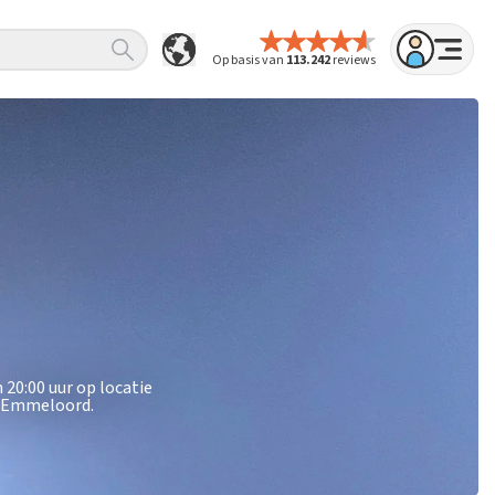
Op basis van
113.242
reviews
20:00 uur op locatie
s Emmeloord.