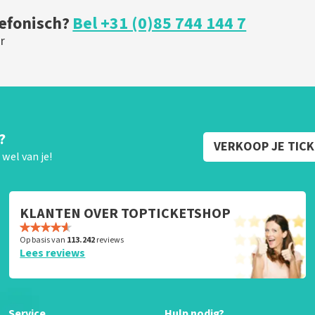
lefonisch?
Bel +31 (0)85 744 144 7
r
?
VERKOOP JE TIC
wel van je!
KLANTEN OVER TOPTICKETSHOP
Op basis van
113.242
reviews
Lees reviews
Service
Hulp nodig?