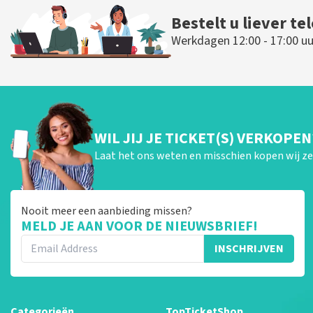
Bestelt u liever te
Werkdagen 12:00 - 17:00 uu
WIL JIJ JE TICKET(S) VERKOPEN
Laat het ons weten en misschien kopen wij ze 
Nooit meer een aanbieding missen?
MELD JE AAN VOOR DE NIEUWSBRIEF!
INSCHRIJVEN
Categorieën
TopTicketShop