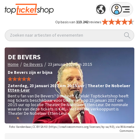
Op basis van
113.242
reviews
Zoeken naar artiesten of evenementen
DE BEVERS
/
/
Home
De Bevers
23 januari 2027 om 20:15
De Bevers zijn er bijna
zaterdag
,
23 januari 2027 om 20:15
uur
|
Theater De Nobelaer
Etten-Leur
Bent u fan van De Bevers? Dan heeft u geluk! Topticketshop heeft
nog tickets beschikbaar voor De Bevers op 23 januari 2027 om
20:15 uur op locatie Theater De Nobelaer Etten-Leur. De nominale
waarde van deze tickets is
€46,-
. Het eerste verkooppunt is
Theater De Nobelaer Etten-Leur.
Foto: Vandenbaar, CC BY-SA 4.0 (https://creativecommons.org/licenses/by-sa/4.0), via Wikimedia
Commons