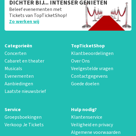
DICHTER BIJ... INTENSER GENIETEN
Beleef evenementen met
Tickets van TopTicketShop!
Zo werken wij
Categorieën
TopTicketShop
Concerten
Klantbeoordelingen
Cabaret en theater
Over Ons
Musicals
Veelgestelde vragen
Evenementen
Contactgegevens
Aanbiedingen
Goede doelen
Laatste nieuwsbrief
Service
Hulp nodig?
Groepsboekingen
Klantenservice
Verkoop Je Tickets
Veiligheid en privacy
Algemene voorwaarden