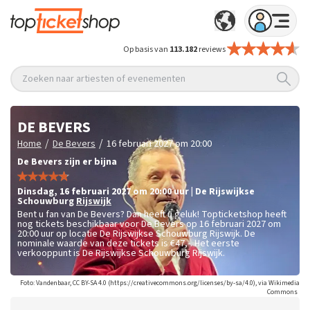
Op basis van
113.182
reviews
Zoeken naar artiesten of evenementen
DE BEVERS
/
/
Home
De Bevers
16 februari 2027 om 20:00
De Bevers zijn er bijna
dinsdag
,
16 februari 2027 om 20:00
uur
|
De Rijswijkse
Schouwburg
Rijswijk
Bent u fan van De Bevers? Dan heeft u geluk! Topticketshop heeft
nog tickets beschikbaar voor De Bevers op 16 februari 2027 om
20:00 uur op locatie De Rijswijkse Schouwburg Rijswijk. De
nominale waarde van deze tickets is
€47,-
. Het eerste
verkooppunt is De Rijswijkse Schouwburg Rijswijk.
Foto: Vandenbaar, CC BY-SA 4.0 (https://creativecommons.org/licenses/by-sa/4.0), via Wikimedia
Commons