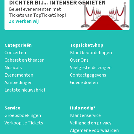
DICHTER BIJ... INTENSER GENIETEN
Beleef evenementen met
Tickets van TopTicketShop!
Zo werken wij
Categorieën
TopTicketShop
Concerten
Klantbeoordelingen
Cabaret en theater
Over Ons
Musicals
Veelgestelde vragen
Evenementen
Contactgegevens
Aanbiedingen
Goede doelen
Laatste nieuwsbrief
Service
Hulp nodig?
Groepsboekingen
Klantenservice
Verkoop Je Tickets
Veiligheid en privacy
Algemene voorwaarden