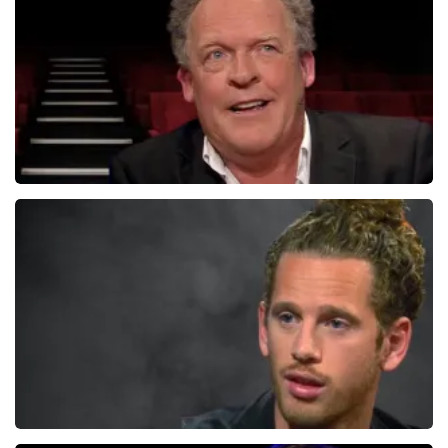
BEKIJKEN
Bert Visscher
1655+
reviews
BEKIJKEN