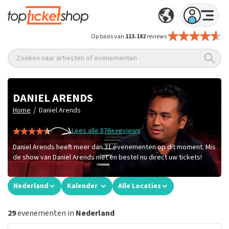
Op basis van
113.182
reviews
Zoeken naar artiesten of evenementen
DANIEL ARENDS
/
Home
Daniel Arends
Lees alle 876+ reviews
Daniel Arends heeft meer dan 31 evenementen op dit moment. Mis
de show van Daniel Arends niet en bestel nu direct uw tickets!
Nederland
Kalender
Alle Locaties
29
evenementen in
Nederland