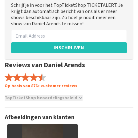
Schrijf je in voor het TopTicketShop TICKETALERT. Je
krijgt dan automatisch bericht van ons als er meer
shows beschikbaar zijn. Zo hoef je nooit meer een
show van Daniel Arends te missen!
INSCHRIJVEN
Reviews van Daniel Arends
Op basis van 876+ customer reviews
TopTicketShop beoordelingsbeleid
TopTicketShop verzamelt reviews van echte klanten. Het is
niet mogelijk om een review achter te laten als je geen
Afbeeldingen van klanten
tickets hebt aangeschaft bij TopTicketShop. Reviews met
grof taalgebruik en/of onwaarheden worden niet geplaatst.
Het kan enkele weken duren voordat een review wordt