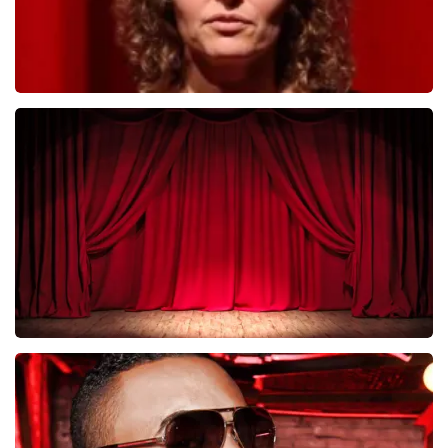
Esther van der Voort
281
laatste 30 minuten
BESTEL NU
Job Knoester
247
laatste 30 minuten
BESTEL NU