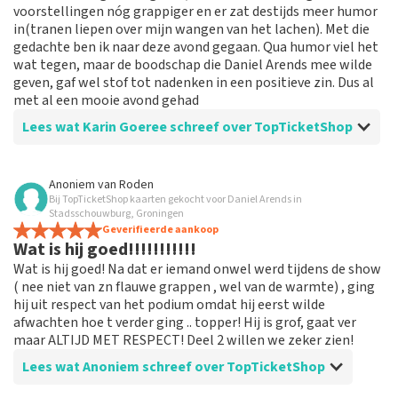
voorstellingen nóg grappiger en er zat destijds meer humor
in(tranen liepen over mijn wangen van het lachen). Met die
gedachte ben ik naar deze avond gegaan. Qua humor viel het
wat tegen, maar de boodschap die Daniel Arends mee wilde
geven, gaf wel stof tot nadenken in een positieve zin. Dus al
met al een mooie avond gehad
Lees wat Karin Goeree schreef over TopTicketShop
Beoordeling van Karin Goeree over
TopTicketShop
Anoniem
van
Roden
Bij TopTicketShop kaarten gekocht voor Daniel Arends in
Duidelijke informatie
Stadsschouwburg, Groningen
Ik krewg duidelijk en correcte informatie via de mail
Geverifieerde aankoop
Wat is hij goed!!!!!!!!!!!
Wat is hij goed! Na dat er iemand onwel werd tijdens de show
( nee niet van zn flauwe grappen , wel van de warmte) , ging
hij uit respect van het podium omdat hij eerst wilde
afwachten hoe t verder ging .. topper! Hij is grof, gaat ver
maar ALTIJD MET RESPECT! Deel 2 willen we zeker zien!
Lees wat Anoniem schreef over TopTicketShop