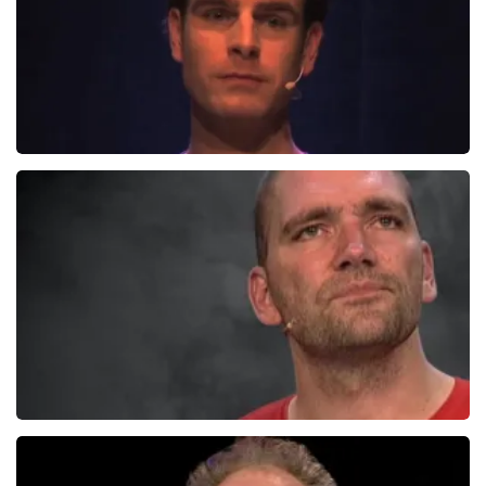
Henry Van Loon
167+
reviews
BEKIJKEN
Theo Maassen
700+
reviews