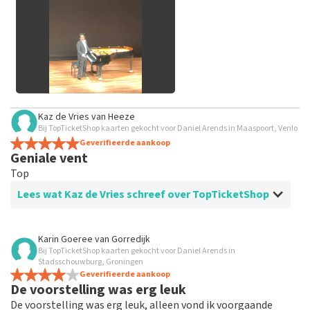
geplaatst.
Alle afbeeldingen van klanten
Kaz de Vries
van
Heeze
bekijken
Bij TopTicketShop kaarten gekocht voor Daniel Arends in Maaspoort, Venlo
Geverifieerde aankoop
Geniale vent
Top
Lees wat Kaz de Vries schreef over TopTicketShop
Beoordeling van Kaz de Vries over
TopTicketShop
Karin Goeree
van
Gorredijk
Bij TopTicketShop kaarten gekocht voor Daniel Arends in
Prima
Stadsschouwburg, Groningen
Geverifieerde aankoop
De voorstelling was erg leuk
De voorstelling was erg leuk, alleen vond ik voorgaande