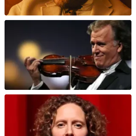
Teddy Swims
406
laatste 30 minuten
BESTEL NU
Andre Rieu
392
laatste 30 minuten
BESTEL NU