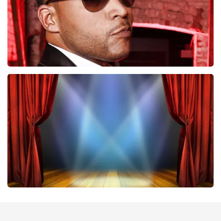
Don Omar
224
laatste 30 minuten
BESTEL NU
40 45 De Musical
202
laatste 30 minuten