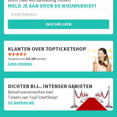
Nooit meer een aanbieding missen?
MELD JE AAN VOOR DE NIEUWSBRIEF!
INSCHRIJVEN
KLANTEN OVER TOPTICKETSHOP
Op basis van
113.182
reviews
Lees reviews
DICHTER BIJ... INTENSER GENIETEN
Beleef evenementen met
Tickets van TopTicketShop!
Zo werken wij