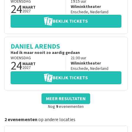
WOENSDAG
19:15
uur
24
Wilminktheater
MAART
2027
Enschede
,
Nederland
BEKIJK TICKETS
DANIEL ARENDS
Had ik maar nooit zo aardig gedaan
WOENSDAG
21:30
uur
24
Wilminktheater
MAART
2027
Enschede
,
Nederland
BEKIJK TICKETS
MEER RESULTATEN
Nog
9
evenementen
2 evenementen
op andere locaties