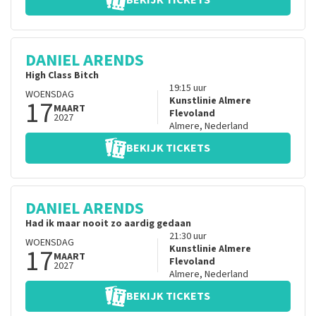
BEKIJK TICKETS
DANIEL ARENDS
High Class Bitch
19:15
uur
WOENSDAG
17
Kunstlinie Almere
MAART
Flevoland
2027
Almere
,
Nederland
BEKIJK TICKETS
DANIEL ARENDS
Had ik maar nooit zo aardig gedaan
21:30
uur
WOENSDAG
17
Kunstlinie Almere
MAART
Flevoland
2027
Almere
,
Nederland
BEKIJK TICKETS