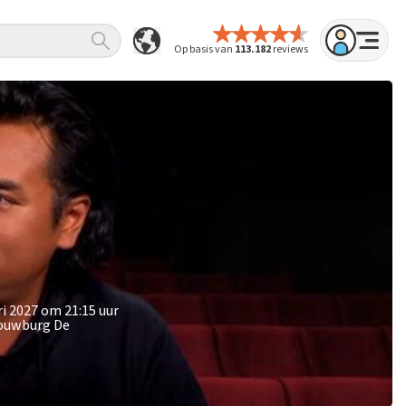
Op basis van
113.182
reviews
ri 2027 om 21:15 uur
houwburg De