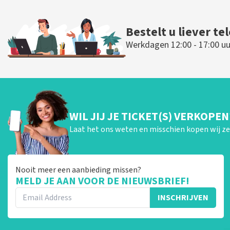
Bestelt u liever te
Werkdagen 12:00 - 17:00 uu
WIL JIJ JE TICKET(S) VERKOPEN
Laat het ons weten en misschien kopen wij ze 
Nooit meer een aanbieding missen?
MELD JE AAN VOOR DE NIEUWSBRIEF!
INSCHRIJVEN