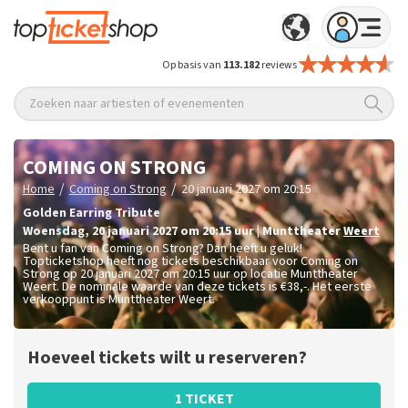
Op basis van
113.182
reviews
Zoeken naar artiesten of evenementen
COMING ON STRONG
/
/
Home
Coming on Strong
20 januari 2027 om 20:15
Golden Earring Tribute
woensdag
,
20 januari 2027 om 20:15
uur
|
Munttheater
Weert
Bent u fan van Coming on Strong? Dan heeft u geluk!
Topticketshop heeft nog tickets beschikbaar voor Coming on
Strong op 20 januari 2027 om 20:15 uur op locatie Munttheater
Weert. De nominale waarde van deze tickets is
€38,-
. Het eerste
verkooppunt is Munttheater Weert.
Hoeveel tickets wilt u reserveren?
1 TICKET