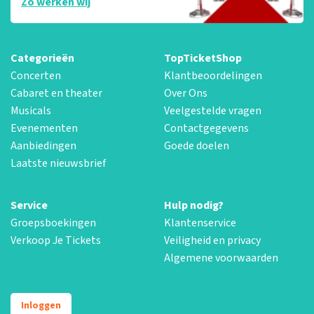
Zo werken wij
Categorieën
TopTicketShop
Concerten
Klantbeoordelingen
Cabaret en theater
Over Ons
Musicals
Veelgestelde vragen
Evenementen
Contactgegevens
Aanbiedingen
Goede doelen
Laatste nieuwsbrief
Service
Hulp nodig?
Groepsboekingen
Klantenservice
Verkoop Je Tickets
Veiligheid en privacy
Algemene voorwaarden
Inloggen