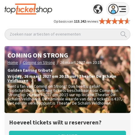
Op basis van
113.242
reviews
Zoeken naar artiesten of evenementen
COMING ON STRONG
/
/
Home
Coming on Strong
26 maart 2027 om 20:15
Golden Earring tribute
vrijdag
,
26 maart 2027 om 20:15
uur
|
Theater De Schalm
Veldhoven
Bent u fan van Coming on Strong? Dan heeft u geluk!
Topticketshop heeft nog tickets beschikbaar voor Coming on
Strong op 26 maart 2027 om 20:15 uur op locatie Theater De
Schalm Veldhoven. De nominale waarde van deze tickets is
€37,-
.
Het eerste verkooppunt is Theater De Schalm Veldhoven.
Hoeveel tickets wilt u reserveren?