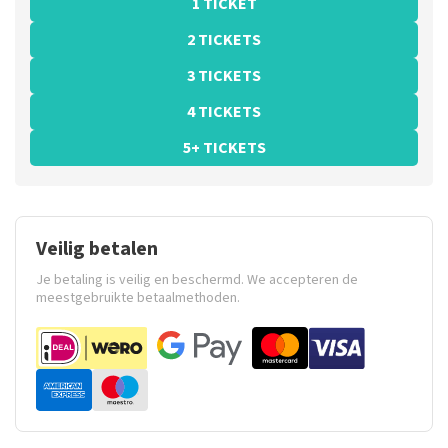
1 TICKET
2 TICKETS
3 TICKETS
4 TICKETS
5+ TICKETS
Veilig betalen
Je betaling is veilig en beschermd. We accepteren de
meestgebruikte betaalmethoden.