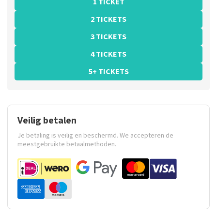
1 TICKET
2 TICKETS
3 TICKETS
4 TICKETS
5+ TICKETS
Veilig betalen
Je betaling is veilig en beschermd. We accepteren de
meestgebruikte betaalmethoden.