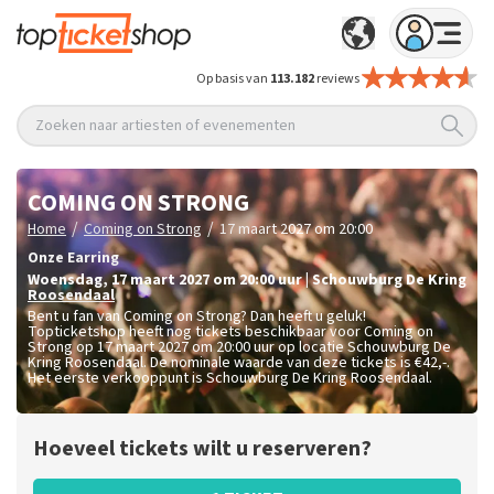
Op basis van
113.182
reviews
Zoeken naar artiesten of evenementen
COMING ON STRONG
/
/
Home
Coming on Strong
17 maart 2027 om 20:00
Onze Earring
woensdag
,
17 maart 2027 om 20:00
uur
|
Schouwburg De Kring
Roosendaal
Bent u fan van Coming on Strong? Dan heeft u geluk!
Topticketshop heeft nog tickets beschikbaar voor Coming on
Strong op 17 maart 2027 om 20:00 uur op locatie Schouwburg De
Kring Roosendaal. De nominale waarde van deze tickets is
€42,-
.
Het eerste verkooppunt is Schouwburg De Kring Roosendaal.
Hoeveel tickets wilt u reserveren?