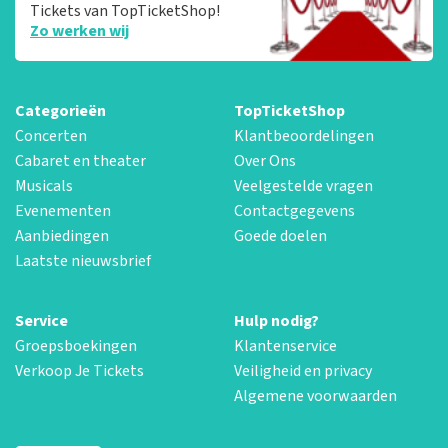
Tickets van TopTicketShop!
Zo werken wij
Categorieën
TopTicketShop
Concerten
Klantbeoordelingen
Cabaret en theater
Over Ons
Musicals
Veelgestelde vragen
Evenementen
Contactgegevens
Aanbiedingen
Goede doelen
Laatste nieuwsbrief
Service
Hulp nodig?
Groepsboekingen
Klantenservice
Verkoop Je Tickets
Veiligheid en privacy
Algemene voorwaarden