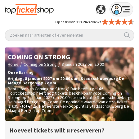
Op basis van
113.242
reviews
Zoeken naar artiesten of evenementen
COMING ON STRONG
/
/
Home
Coming on Strong
8 januari 2027 om 20:00
Onze Earring
vrijdag
,
8 januari 2027 om 20:00
uur
|
Stadsschouwburg De
Maagd
Bergen op Zoom
Bent u fan van Coming on Strong? Dan heeft u geluk!
Topticketshop heeft nog tickets beschikbaar voor Coming on
Strong op 8 januari 2027 om 20:00 uur op locatie Stadsschouwburg
De Maagd Bergen op Zoom. De nominale waarde van deze tickets
is
€39,- tot €42,-
. Het eerste verkooppunt is Stadsschouwburg De
Maagd Bergen op Zoom.
Hoeveel tickets wilt u reserveren?