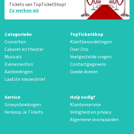
Tickets van TopTicketShop!
Zo werken wij
Categorieën
TopTicketShop
Concerten
Klantbeoordelingen
Cabaret en theater
Over Ons
Musicals
Veelgestelde vragen
Evenementen
Contactgegevens
Aanbiedingen
Goede doelen
Laatste nieuwsbrief
Service
Hulp nodig?
Groepsboekingen
Klantenservice
Verkoop Je Tickets
Veiligheid en privacy
Algemene voorwaarden