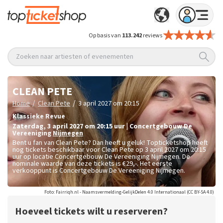
Op basis van
113.242
reviews
Zoeken naar artiesten of evenementen
CLEAN PETE
/
/
Home
Clean Pete
3 april 2027 om 20:15
Klassieke Revue
zaterdag
,
3 april 2027 om 20:15
uur
|
Concertgebouw De
Vereeniging
Nijmegen
Bent u fan van Clean Pete? Dan heeft u geluk! Topticketshop heeft
nog tickets beschikbaar voor Clean Pete op 3 april 2027 om 20:15
uur op locatie Concertgebouw De Vereeniging Nijmegen. De
nominale waarde van deze tickets is
€29,-
. Het eerste
verkooppunt is Concertgebouw De Vereeniging Nijmegen.
Foto: Fairriqh.nl - Naamsvermelding-GelijkDelen 4.0 Internationaal (CC BY-SA 4.0)
Hoeveel tickets wilt u reserveren?