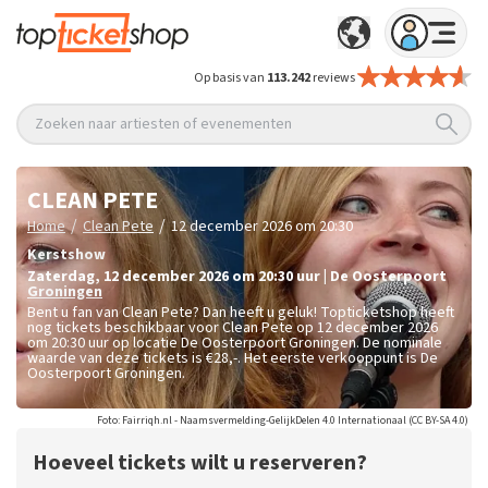
Op basis van
113.242
reviews
Zoeken naar artiesten of evenementen
CLEAN PETE
/
/
Home
Clean Pete
12 december 2026 om 20:30
Kerstshow
zaterdag
,
12 december 2026 om 20:30
uur
|
De Oosterpoort
Groningen
Bent u fan van Clean Pete? Dan heeft u geluk! Topticketshop heeft
nog tickets beschikbaar voor Clean Pete op 12 december 2026
om 20:30 uur op locatie De Oosterpoort Groningen. De nominale
waarde van deze tickets is
€28,-
. Het eerste verkooppunt is De
Oosterpoort Groningen.
Foto: Fairriqh.nl - Naamsvermelding-GelijkDelen 4.0 Internationaal (CC BY-SA 4.0)
Hoeveel tickets wilt u reserveren?