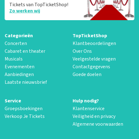
Tickets van TopTicketShop!
Zo werken wij
Categorieën
TopTicketShop
Concerten
Klantbeoordelingen
Cabaret en theater
Over Ons
Musicals
Veelgestelde vragen
Evenementen
Contactgegevens
Aanbiedingen
Goede doelen
Laatste nieuwsbrief
Service
Hulp nodig?
Groepsboekingen
Klantenservice
Verkoop Je Tickets
Veiligheid en privacy
Algemene voorwaarden