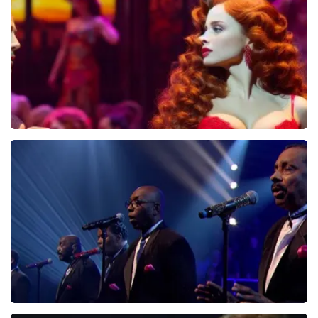
cultuur te verkopen.
De recensie is vertaald
Origineel weergeven
Pretty Woman
44
reviews
BEKIJKEN