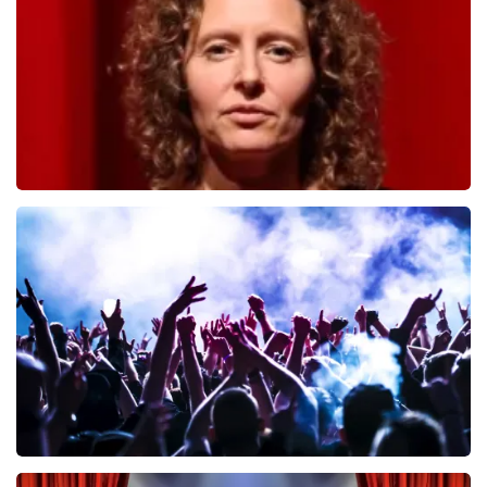
BESTEL NU
Esther van der Voort
446
laatste 30 minuten
BESTEL NU
Megadeth