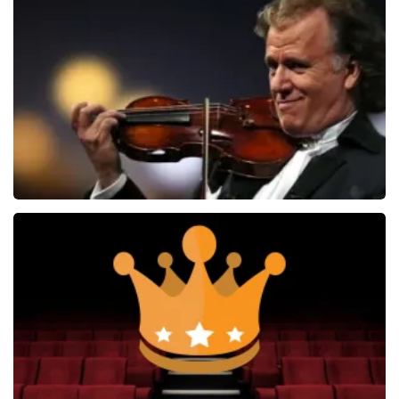
The Four Tops And Temptations
26
reviews
BEKIJKEN
Andre Rieu
5618+
reviews
BEKIJKEN