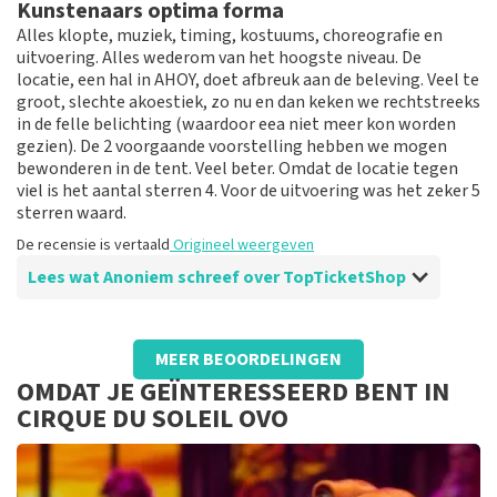
Kunstenaars optima forma
vraag me af hoe ze omgaan met hun fouten.
De recensie is vertaald
Origineel weergeven
Alles klopte, muziek, timing, kostuums, choreografie en
uitvoering. Alles wederom van het hoogste niveau. De
locatie, een hal in AHOY, doet afbreuk aan de beleving. Veel te
Reactie van TopTicketShop
groot, slechte akoestiek, zo nu en dan keken we rechtstreeks
Beste aad, Bedankt voor het schrijven van een review
in de felle belichting (waardoor eea niet meer kon worden
op onze website. Uw feedback vinden wij erg belangrijk.
gezien). De 2 voorgaande voorstelling hebben we mogen
U helpt ons zo onze dienstverlening te verbeteren en
bewonderen in de tent. Veel beter. Omdat de locatie tegen
ook helpt u andere consumenten met het maken van
viel is het aantal sterren 4. Voor de uitvoering was het zeker 5
een beslissing. Vervelend dat u niet tevreden bent met
sterren waard.
onze diensten. Wij zullen uw feedback gebruiken om te
De recensie is vertaald
Origineel weergeven
proberen onze dienstverlening te verbeteren. Bedankt
Lees wat Anoniem schreef over TopTicketShop
voor uw reactie en hopelijk tot ziens. De vraag die ik u
wil stellen is wat er fout was aan de kaartjes. U heeft
rang 1 kaarten ontvangen voor cirque du soleil en die
Beoordeling van Anoniem over
TopTicketShop
ook ontvangen. U bent gezien de review ook bij de
MEER BEOORDELINGEN
show geweest. Laat het ons weten via deze email. Met
Prima geregeld.
OMDAT JE GEÏNTERESSEERD BENT IN
vriendelijke groeten, Joost Topticketshop
Online verliep alles prima. Jammer dat zij niet zijn
CIRQUE DU SOLEIL OVO
aangesloten bij de waardebonnen van "nationale kunst
& cultuur cadeaukaart". Daar was ik wel voetstoots
vanuit gegaan. Hiermee geven zij dus aan geen kunst en