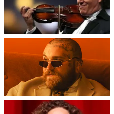
Andre Rieu
637
laatste 30 minuten
BESTEL NU
Teddy Swims
633
laatste 30 minuten