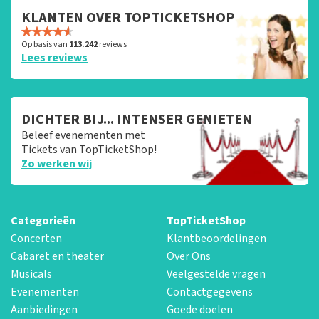
KLANTEN OVER TOPTICKETSHOP
Op basis van
113.242
reviews
Lees reviews
DICHTER BIJ... INTENSER GENIETEN
Beleef evenementen met
Tickets van TopTicketShop!
Zo werken wij
Categorieën
TopTicketShop
Concerten
Klantbeoordelingen
Cabaret en theater
Over Ons
Musicals
Veelgestelde vragen
Evenementen
Contactgegevens
Aanbiedingen
Goede doelen