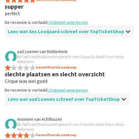
supper
perfect
De recensie is vertaald
Origineel weergeven
Lees wat Ans Looijaard schreef over TopTicketShop
Beoordeling van Ans Looijaard over
TopTicketShop
aad Loenen
van
Ridderkerk
Bij TopTicketShop kaarten gekocht voor Cirque Du Soleil Ovo in Ahoy,
Grandioos
Rotterdam
De recensie is vertaald
Geverifieerde aankoop
Origineel weergeven
slechte plaatsen en slecht overzicht
Cirque was wel goed
De recensie is vertaald
Origineel weergeven
Lees wat aad Loenen schreef over TopTicketShop
Beoordeling van aad Loenen over
TopTicketShop
Anoniem
van
Achthuizen
Bij TopTicketShop kaarten gekocht voor Cirque Du Soleil Ovo in Ahoy,
Foutieve kaartjes naar mij gezonden.
Rotterdam
Ervaring met topticketshop heel slecht door fouten. ik
Geverifieerde aankoop