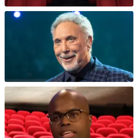
Soldaat van Oranje
6649+
reviews
BEKIJKEN
Tom Jones
286+
reviews
BEKIJKEN