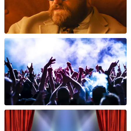
Teddy Swims
461
laatste 30 minuten
BESTEL NU
Megadeth
322
laatste 30 minuten