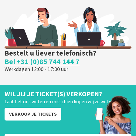
226
laatste 30 minuten
BESTEL NU
Bestelt u liever telefonisch?
Bel +31 (0)85 744 144 7
Werkdagen 12:00 - 17:00 uur
WIL JIJ JE TICKET(S) VERKOPEN?
Laat het ons weten en misschien kopen wij ze wel van je!
VERKOOP JE TICKETS