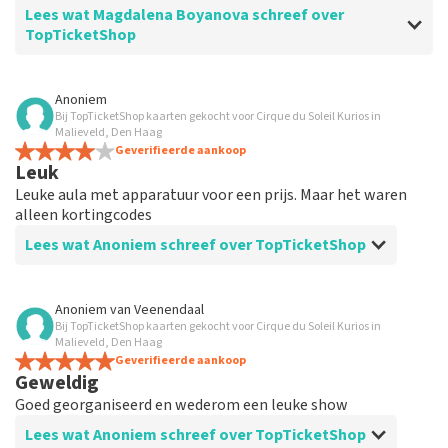
Lees wat Magdalena Boyanova schreef over
TopTicketShop
Beoordeling van Magdalena Boyanova over
TopTicketShop
Anoniem
Bij TopTicketShop kaarten gekocht voor Cirque du Soleil Kurios in
Super
Malieveld, Den Haag
Geverifieerde aankoop
Leuk
Leuke aula met apparatuur voor een prijs. Maar het waren
alleen kortingcodes
Lees wat Anoniem schreef over TopTicketShop
Beoordeling van Anoniem over
TopTicketShop
Anoniem
van
Veenendaal
Bij TopTicketShop kaarten gekocht voor Cirque du Soleil Kurios in
Erg duur
Malieveld, Den Haag
Geverifieerde aankoop
Geweldig
Reactie van TopTicketShop
Goed georganiseerd en wederom een leuke show
Beste klant, Bedankt voor het schrijven van een review
Lees wat Anoniem schreef over TopTicketShop
op onze website. Uw feedback vinden wij erg belangrijk.