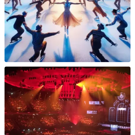
2588+
reviews
BEKIJKEN
Holiday On Ice
508+
reviews
BEKIJKEN