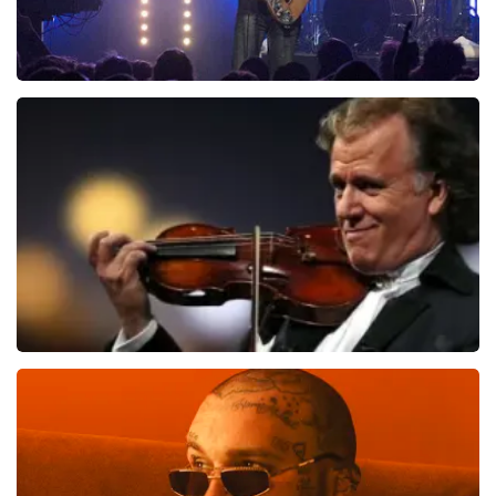
Blof
821
laatste 30 minuten
BESTEL NU
Andre Rieu
514
laatste 30 minuten
BESTEL NU