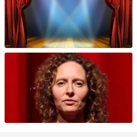
BESTEL NU
40 45 De Musical
233
laatste 30 minuten
BESTEL NU
Esther van der Voort