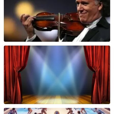
BEKIJKEN
Andre Rieu
5618+
reviews
BEKIJKEN
40 45 De Musical