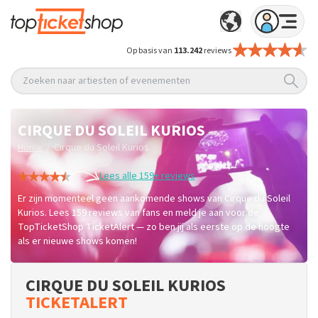
Op basis van
113.242
reviews
Zoeken naar artiesten of evenementen
CIRQUE DU SOLEIL KURIOS
/
Home
Cirque du Soleil Kurios
Lees alle 159+ reviews
Er zijn momenteel geen aankomende shows van Cirque du Soleil
Kurios. Lees 159 reviews van fans en meld je aan voor de
TopTicketShop TicketAlert — zo ben jij als eerste op de hoogte
als er nieuwe shows komen!
CIRQUE DU SOLEIL KURIOS
TICKETALERT