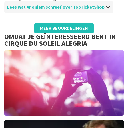
Lees wat Anoniem schreef over TopTicketShop
Beoordeling van Anoniem over
TopTicketShop
MEER BEOORDELINGEN
Een aanrader
OMDAT JE GEÏNTERESSEERD BENT IN
Do zo voort
CIRQUE DU SOLEIL ALEGRIA
Cirque du Soleil Kurios