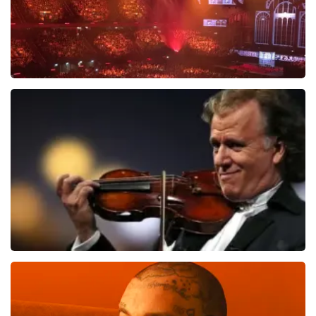
Vrienden Van Amstel Live
1301
laatste 30 minuten
BESTEL NU
Andre Rieu
800
laatste 30 minuten