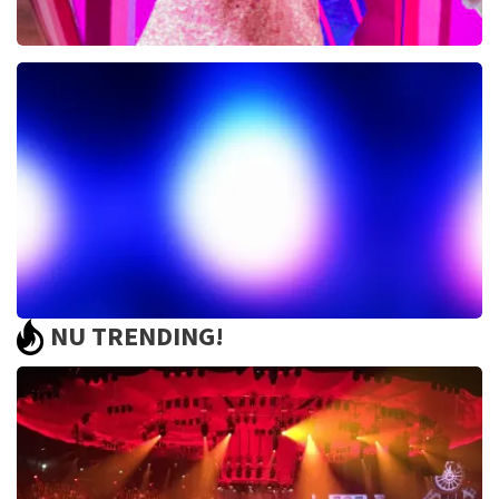
Disney On Ice
553+
reviews
BEKIJKEN
NU TRENDING!
Het Geluk van Limburg
225+
reviews
BEKIJKEN