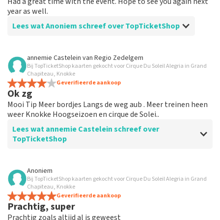
Had a great time with the event. Hope to see you again next
year as well.
Lees wat Anoniem schreef over TopTicketShop
Beoordeling van Anoniem over
TopTicketShop
annemie Castelein
van
Regio Zedelgem
Bij TopTicketShop kaarten gekocht voor Cirque Du Soleil Alegria in Grand
I like their service from ticket buying to
Chapiteau, Knokke
sent tickets and the customer service.
Geverifieerde aankoop
Ok zg
I like their service from ticket buying to sent tickets
Mooi Tip Meer bordjes Langs de weg aub . Meer treinen heen
and the customer service.
weer Knokke Hoogseizoen en cirque de Solei..
Lees wat annemie Castelein schreef over
TopTicketShop
Beoordeling van annemie Castelein over
TopTicketShop
Anoniem
Bij TopTicketShop kaarten gekocht voor Cirque Du Soleil Alegria in Grand
Ok
Chapiteau, Knokke
Securitas .zg Begeleiding ingang zg
Geverifieerde aankoop
Prachtig, super
Prachtig zoals altijd al is geweest