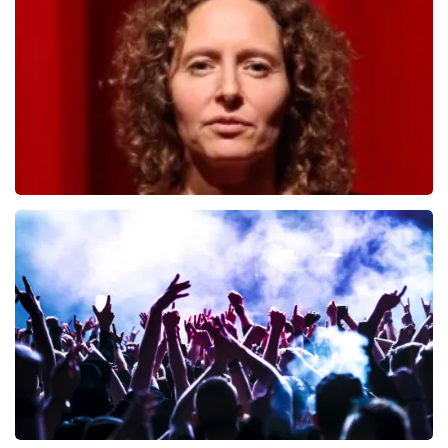
334
laatste 30 minuten
BESTEL NU
Esther van der Voort
222
laatste 30 minuten
BESTEL NU