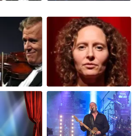
ieu
Rumours Of Fleetwood
Mac
606+
reviews
16
reviews
EN
BEKIJKEN
u
Esther van der Voort
 minuten
488
laatste 30 minuten
U
BESTEL NU