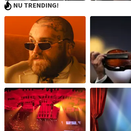
NU TRENDING!
Joe Jackson
Andre R
70
reviews
5
BEKIJKEN
BEKIJK
Teddy Swims
Andre Rie
510
laatste 30 minuten
503
laatste 30
BESTEL NU
BESTEL N