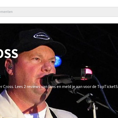
nementen
OSS
s
ross. Lees 2 reviews van fans en meld je aan voor de TopTicket