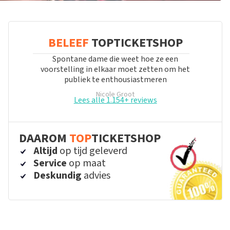
BELEEF
TOPTICKETSHOP
Spontane dame die weet hoe ze een
voorstelling in elkaar moet zetten om het
publiek te enthousiastmeren
Nicole Groot
Lees alle 1.154+ reviews
DAAROM
TOP
TICKETSHOP
Altijd
op tijd geleverd
Service
op maat
Deskundig
advies