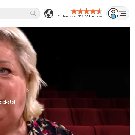
Op basis van
113.242
reviews
tickets!