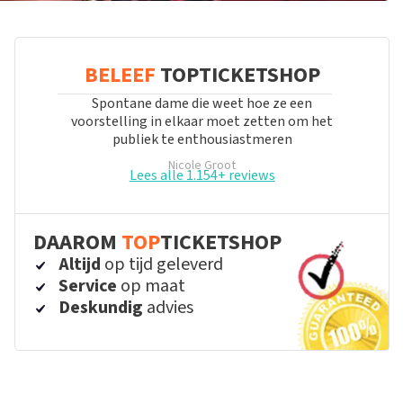
BELEEF
TOPTICKETSHOP
Spontane dame die weet hoe ze een
voorstelling in elkaar moet zetten om het
publiek te enthousiastmeren
Nicole Groot
Lees alle 1.154+ reviews
DAAROM
TOP
TICKETSHOP
Altijd
op tijd geleverd
Service
op maat
Deskundig
advies