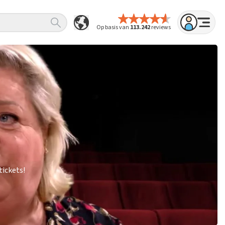
Op basis van
113.242
reviews
tickets!