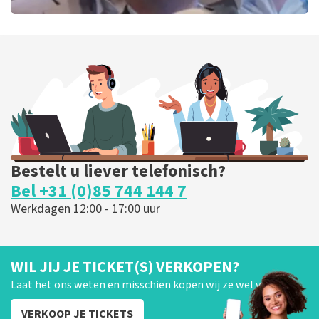
De Verleiders
151
laatste 30 minuten
BESTEL NU
Bestelt u liever telefonisch?
Bel +31 (0)85 744 144 7
Werkdagen 12:00 - 17:00 uur
WIL JIJ JE TICKET(S) VERKOPEN?
Laat het ons weten en misschien kopen wij ze wel van je!
VERKOOP JE TICKETS