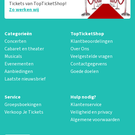
Tickets van TopTicketShop!
Zo werken wij
Categorieën
TopTicketShop
Concerten
Klantbeoordelingen
Cabaret en theater
Over Ons
Musicals
Veelgestelde vragen
Evenementen
Contactgegevens
Aanbiedingen
Goede doelen
Laatste nieuwsbrief
Service
Hulp nodig?
Groepsboekingen
Klantenservice
Verkoop Je Tickets
Veiligheid en privacy
Algemene voorwaarden