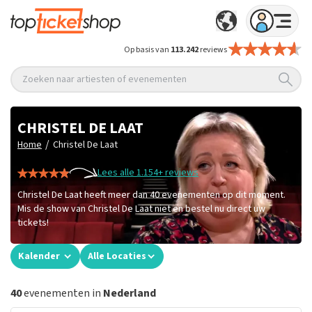
Op basis van
113.242
reviews
Zoeken naar artiesten of evenementen
CHRISTEL DE LAAT
/
Home
Christel De Laat
Lees alle 1.154+ reviews
Christel De Laat heeft meer dan 40 evenementen op dit moment.
Mis de show van Christel De Laat niet en bestel nu direct uw
tickets!
Kalender
Alle Locaties
40
evenementen in
Nederland