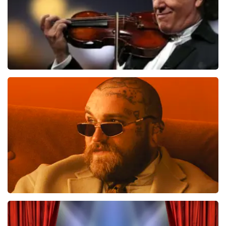
Andre Rieu
686
laatste 30 minuten
BESTEL NU
Teddy Swims
535
laatste 30 minuten