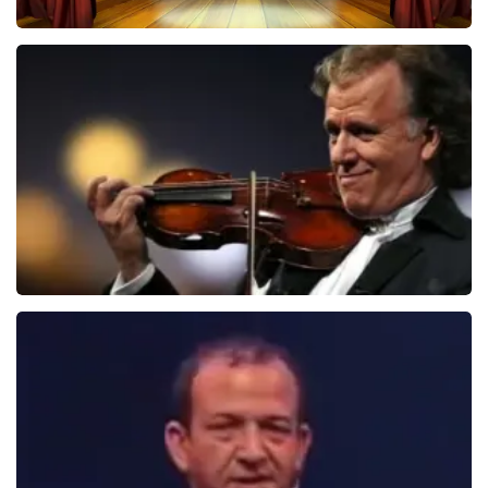
40 45 De Musical
2588+
reviews
BEKIJKEN
Andre Rieu
5624+
reviews
BEKIJKEN