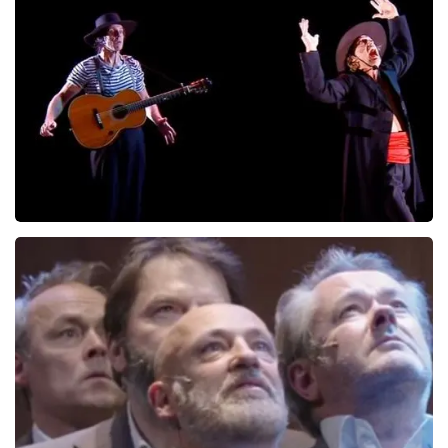
Kor Hoebe
172
laatste 30 minuten
BESTEL NU
Ashton Brothers
162
laatste 30 minuten
BESTEL NU