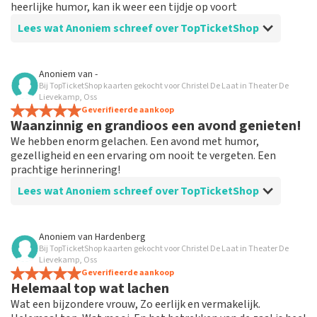
heerlijke humor, kan ik weer een tijdje op voort
Lees wat Anoniem schreef over TopTicketShop
Beoordeling van Anoniem over
TopTicketShop
Anoniem
van
-
Bij TopTicketShop kaarten gekocht voor Christel De Laat in Theater De
Goed geregeld
Lievekamp, Oss
Bestelling en informatie duidelijk en ruim op tijd,
Geverifieerde aankoop
Waanzinnig en grandioos een avond genieten!
schrok even van de andere naam op het ticket, maar
ook hier was uitleg over en bleek geen probleem
We hebben enorm gelachen. Een avond met humor,
gezelligheid en een ervaring om nooit te vergeten. Een
prachtige herinnering!
Lees wat Anoniem schreef over TopTicketShop
Beoordeling van Anoniem over
TopTicketShop
Anoniem
van
Hardenberg
Bij TopTicketShop kaarten gekocht voor Christel De Laat in Theater De
Meedenken aardige medewerker
Lievekamp, Oss
Het was een empathische en meedenkende
Geverifieerde aankoop
Helemaal top wat lachen
medewerker die hard zijn best heeft gedaan voor goede
kaarten te regelen.
Wat een bijzondere vrouw, Zo eerlijk en vermakelijk.