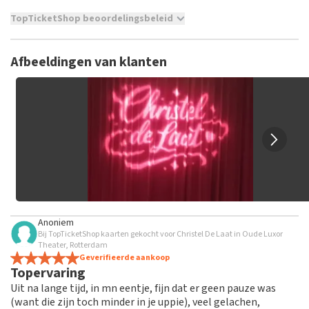
TopTicketShop beoordelingsbeleid
TopTicketShop verzamelt reviews van echte klanten. Het is
niet mogelijk om een review achter te laten als je geen
Afbeeldingen van klanten
tickets hebt aangeschaft bij TopTicketShop. Reviews met
grof taalgebruik en/of onwaarheden worden niet geplaatst.
Het kan enkele weken duren voordat een review wordt
geplaatst.
Anoniem
Bij TopTicketShop kaarten gekocht voor Christel De Laat in Oude Luxor
Theater, Rotterdam
Geverifieerde aankoop
Topervaring
Uit na lange tijd, in mn eentje, fijn dat er geen pauze was
(want die zijn toch minder in je uppie), veel gelachen,