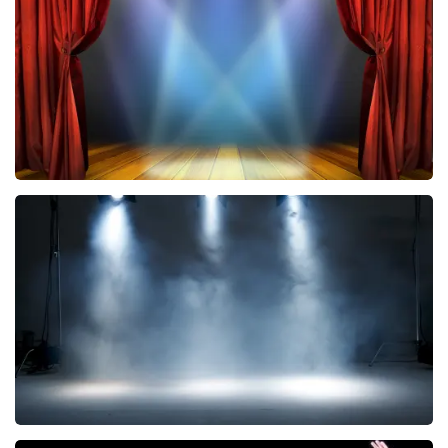
BESTEL NU
40 45 De Musical
290
laatste 30 minuten
BESTEL NU