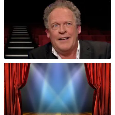
Tineke Schouten
1353+
reviews
BEKIJKEN
Bert Visscher
1655+
reviews
BEKIJKEN