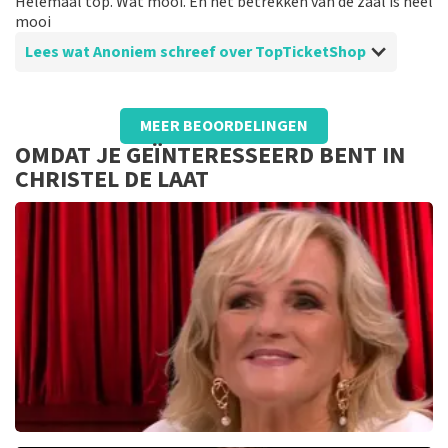
Helemaal top. Wat mooi. En het betrekken van de zaal is heel
mooi
Lees wat Anoniem schreef over TopTicketShop
Beoordeling van Anoniem over
TopTicketShop
MEER BEOORDELINGEN
Was prima
OMDAT JE GEÏNTERESSEERD BENT IN
Was top geregeld. prima en de kaarten mooi op tijd
CHRISTEL DE LAAT