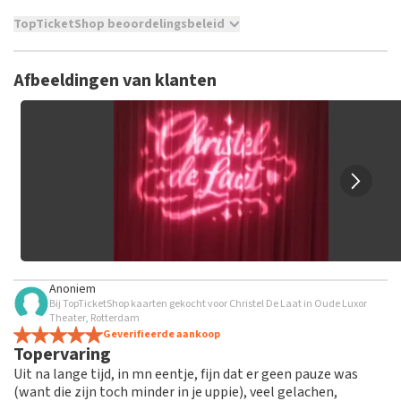
TopTicketShop beoordelingsbeleid
TopTicketShop verzamelt reviews van echte klanten. Het is
niet mogelijk om een review achter te laten als je geen
Afbeeldingen van klanten
tickets hebt aangeschaft bij TopTicketShop. Reviews met
grof taalgebruik en/of onwaarheden worden niet geplaatst.
Het kan enkele weken duren voordat een review wordt
geplaatst.
Anoniem
Bij TopTicketShop kaarten gekocht voor Christel De Laat in Oude Luxor
Theater, Rotterdam
Geverifieerde aankoop
Topervaring
Uit na lange tijd, in mn eentje, fijn dat er geen pauze was
(want die zijn toch minder in je uppie), veel gelachen,