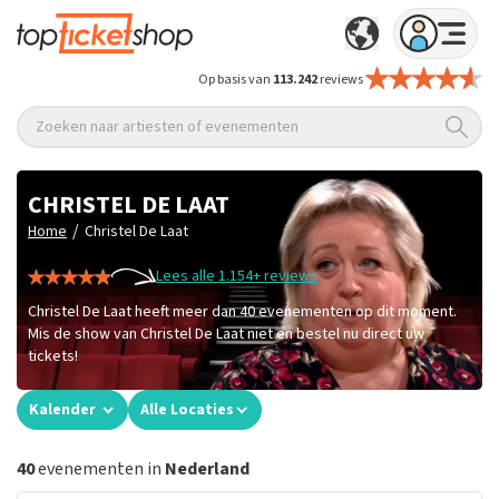
Op basis van
113.242
reviews
Zoeken naar artiesten of evenementen
CHRISTEL DE LAAT
/
Home
Christel De Laat
Lees alle 1.154+ reviews
Christel De Laat heeft meer dan 40 evenementen op dit moment.
Mis de show van Christel De Laat niet en bestel nu direct uw
tickets!
Kalender
Alle Locaties
40
evenementen in
Nederland