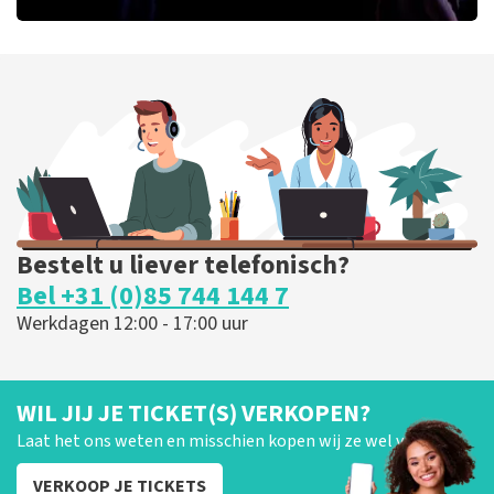
Ashton Brothers
127
laatste 30 minuten
BESTEL NU
Bestelt u liever telefonisch?
Bel +31 (0)85 744 144 7
Werkdagen 12:00 - 17:00 uur
WIL JIJ JE TICKET(S) VERKOPEN?
Laat het ons weten en misschien kopen wij ze wel van je!
VERKOOP JE TICKETS