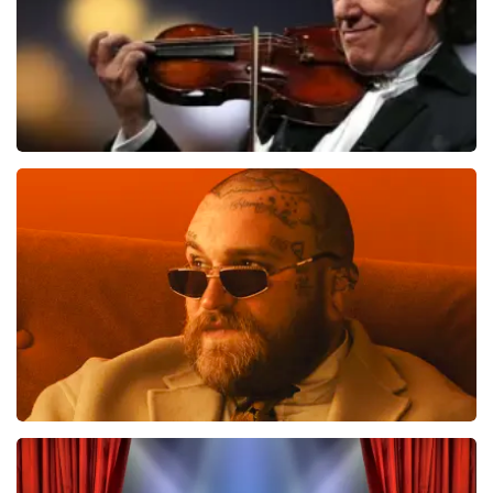
Andre Rieu
510
laatste 30 minuten
BESTEL NU
Teddy Swims
433
laatste 30 minuten