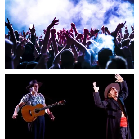
Blof
222
laatste 30 minuten
BESTEL NU
Megadeth
166
laatste 30 minuten
BESTEL NU