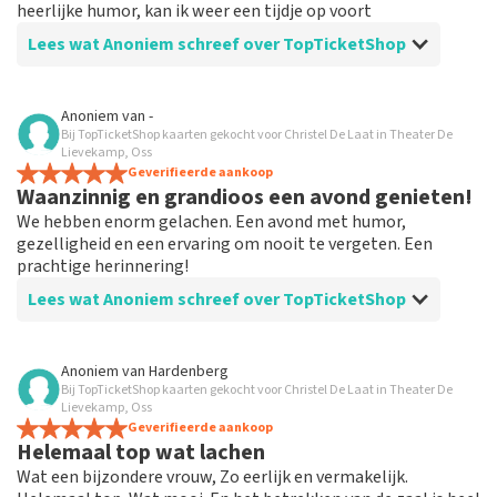
heerlijke humor, kan ik weer een tijdje op voort
Lees wat Anoniem schreef over TopTicketShop
Beoordeling van Anoniem over
TopTicketShop
Anoniem
van
-
Bij TopTicketShop kaarten gekocht voor Christel De Laat in Theater De
Goed geregeld
Lievekamp, Oss
Bestelling en informatie duidelijk en ruim op tijd,
Geverifieerde aankoop
Waanzinnig en grandioos een avond genieten!
schrok even van de andere naam op het ticket, maar
ook hier was uitleg over en bleek geen probleem
We hebben enorm gelachen. Een avond met humor,
gezelligheid en een ervaring om nooit te vergeten. Een
prachtige herinnering!
Lees wat Anoniem schreef over TopTicketShop
Beoordeling van Anoniem over
TopTicketShop
Anoniem
van
Hardenberg
Bij TopTicketShop kaarten gekocht voor Christel De Laat in Theater De
Meedenken aardige medewerker
Lievekamp, Oss
Het was een empathische en meedenkende
Geverifieerde aankoop
Helemaal top wat lachen
medewerker die hard zijn best heeft gedaan voor goede
kaarten te regelen.
Wat een bijzondere vrouw, Zo eerlijk en vermakelijk.