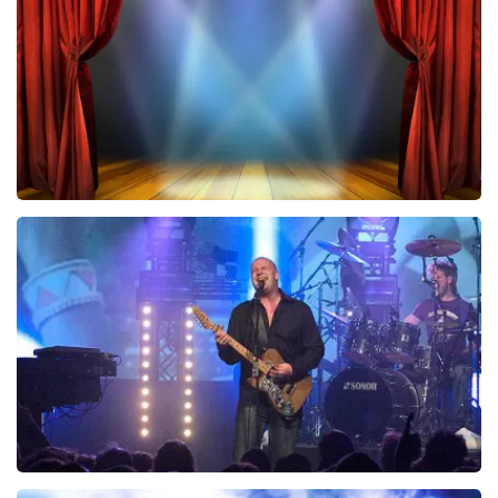
BESTEL NU
40 45 De Musical
243
laatste 30 minuten
BESTEL NU