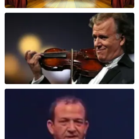
40 45 De Musical
2588+
reviews
BEKIJKEN
Andre Rieu
5618+
reviews
BEKIJKEN