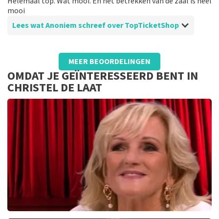
Helemaal top. Wat mooi. En het betrekken van de zaal is heel
mooi
Lees wat Anoniem schreef over TopTicketShop
Beoordeling van Anoniem over
TopTicketShop
MEER BEOORDELINGEN
Was prima
OMDAT JE GEÏNTERESSEERD BENT IN
Was top geregeld. prima en de kaarten mooi op tijd
CHRISTEL DE LAAT