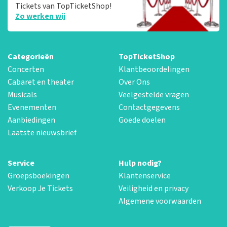
Tickets van TopTicketShop!
Zo werken wij
Categorieën
TopTicketShop
Concerten
Klantbeoordelingen
Cabaret en theater
Over Ons
Musicals
Veelgestelde vragen
Evenementen
Contactgegevens
Aanbiedingen
Goede doelen
Laatste nieuwsbrief
Service
Hulp nodig?
Groepsboekingen
Klantenservice
Verkoop Je Tickets
Veiligheid en privacy
Algemene voorwaarden