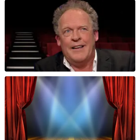
Tineke Schouten
1353+
reviews
BEKIJKEN
Bert Visscher
1655+
reviews
BEKIJKEN