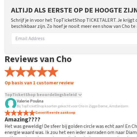
ALTIJD ALS EERSTE OP DE HOOGTE ZI
Schrijf je in voor het TopTicketShop TICKETALERT. Je krijgt
beschikbaar zijn. Zo hoef je nooit meer een show van Cho te
Reviews van Cho
Op basis van 1 customer review
TopTicketShop beoordelingsbeleid
Valerie Poulina
TopTicketShop verzamelt reviews van echte klanten. Het is niet
Bij TopTicketShop kaarten gekocht voor Cho in Ziggo Dome, Amsterdam
hebt aangeschaft bij TopTicketShop. Reviews met grof taalgeb
Geverifieerde aankoop
Amazing????
weken duren voordat een review wordt geplaatst.
Het was geweldig! De sfeer bij golden circle was echt aan! En C
energie waard was. Ik zou het een ieder aanraden om naar Diama