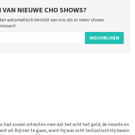
JN VAN NIEUWE CHO SHOWS?
 dan automatisch bericht van ons als er meer shows
 missen!
INSCHRIJVEN
 mogelijk om een review achter te laten als je geen tickets
ruik en/of onwaarheden worden niet geplaatst. Het kan enkele
ho had zoveel artiesten mee dat het echt het geld, de moeite en
nt uit Bijlmer te gaan, want hij was echt fantastisch Hij kwam