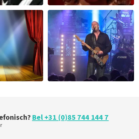
u
Esther van der Voort
 minuten
488
laatste 30 minuten
U
BESTEL NU
ical
Blof
 minuten
255
laatste 30 minuten
U
BESTEL NU
lefonisch?
Bel +31 (0)85 744 144 7
r