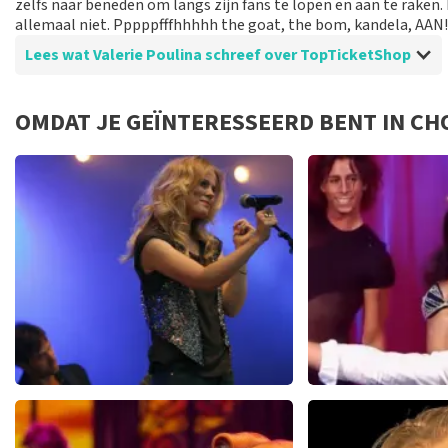
zelfs naar beneden om langs zijn fans te lopen en aan te rake
allemaal niet. Pppppfffhhhhh the goat, the bom, kandela, AAN!
Lees wat Valerie Poulina schreef over TopTicketShop
Beoordeling van Valerie Poulina over
TopTicketShop
OMDAT JE GEÏNTERESSEERD BENT IN CH
Vlekkeloos
Gewoon goed!
Ilse DeLange
Hans Kl
274+
reviews
3