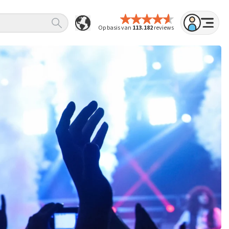
Op basis van
113.182
reviews