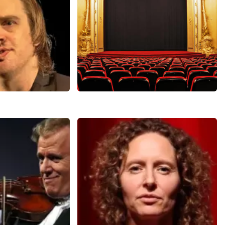
N
BEKIJKEN
Der Wal
Saturday Night Fever
9
reviews
60
reviews
N
BEKIJKEN