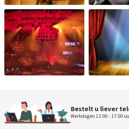
Teddy Swims
Andre Rie
510
laatste 30 minuten
503
laatste 30
BESTEL NU
BESTEL N
Vrienden Van Amstel Live
40 45 De Mus
423
laatste 30 minuten
290
laatste 30
BESTEL NU
BESTEL N
Bestelt u liever te
Werkdagen 12:00 - 17:00 uu