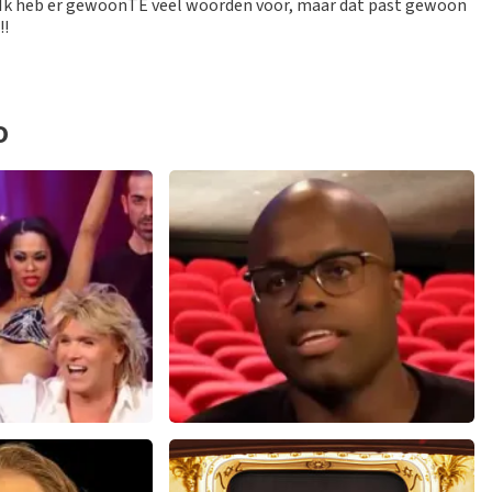
n. Ik heb er gewoonTÉ veel woorden voor, maar dat past gewoon
!!
O
ok
Jandino Asporaat
14+
reviews
499+
reviews