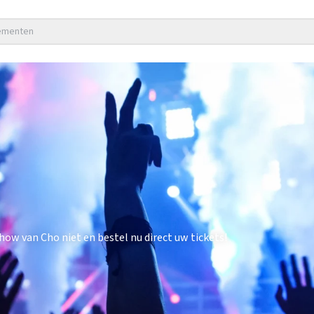
nementen
ow van Cho niet en bestel nu direct uw tickets!