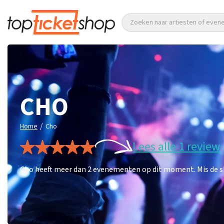
Zoeken naar artiesten of eve
CHO
/
Home
Cho
Lees alle 1 review
Cho heeft meer dan 2 evenementen op dit moment. Mis de sh