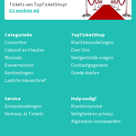
Tickets van TopTicketShop!
Zo werken wij
Categorieën
TopTicketShop
Concerten
Klantbeoordelingen
Cabaret en theater
Over Ons
Musicals
Veelgestelde vragen
Evenementen
Contactgegevens
Aanbiedingen
Goede doelen
Laatste nieuwsbrief
Service
Hulp nodig?
Groepsboekingen
Klantenservice
Verkoop Je Tickets
Veiligheid en privacy
Algemene voorwaarden