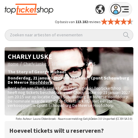
Op basis van
113.182
reviews
Zoeken naar artiesten of evenementen
CHARLY LUSKE
/
/
Home
Charly Luske
21 januari 2027 om 20:15
The Story of George Michael
donderdag
,
21 januari 2027 om 20:15
uur
|
Cpunt Schouwburg
De Meerse
Hoofddorp
Bent u fan van Charly Luske? Dan heeft u geluk! Topticketshop
heeft nog tickets beschikbaar voor Charly Luske op 21 januari 2027
om 20:15 uur op locatie Cpunt Schouwburg De Meerse Hoofddorp.
De nominale waarde van deze tickets is
€38,-
. Het eerste
verkooppunt is Cpunt Schouwburg De Meerse Hoofddorp.
Foto: Auteur: Laura Oldenbroek - Naamsvermelding-GelijkDelen 3.0 Unported (CC BY-SA 3.0)
Hoeveel tickets wilt u reserveren?