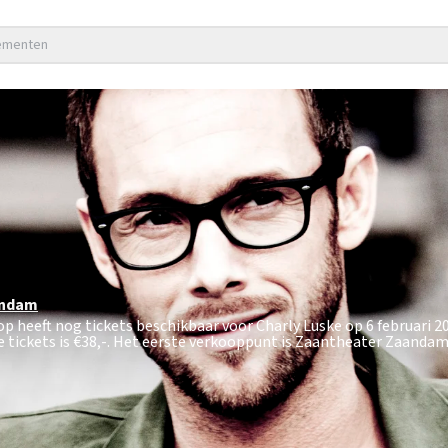
nementen
ndam
op heeft nog tickets beschikbaar voor Charly Luske op 6 februari 2
 tickets is
€38,-
. Het eerste verkooppunt is Zaantheater Zaandam