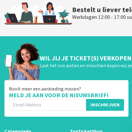
Bestelt u liever te
Werkdagen 12:00 - 17:00 uu
WIL JIJ JE TICKET(S) VERKOPEN
Laat het ons weten en misschien kopen wij ze 
Nooit meer een aanbieding missen?
MELD JE AAN VOOR DE NIEUWSBRIEF!
INSCHRIJVEN
Categorieën
TopTicketShop