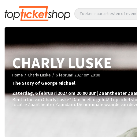
Zoeken naar artiesten of eve
CHARLY LUSKE
/
/
Home
Charly Luske
6 februari 2027 om 20:00
The Story of George Michael
zaterdag
,
6 februari 2027 om 20:00
uur
|
Zaantheater
Zaa
Bent u fan van Charly Luske? Dan heeft u geluk! Topticketsh
locatie Zaantheater Zaandam. De nominale waarde van deze