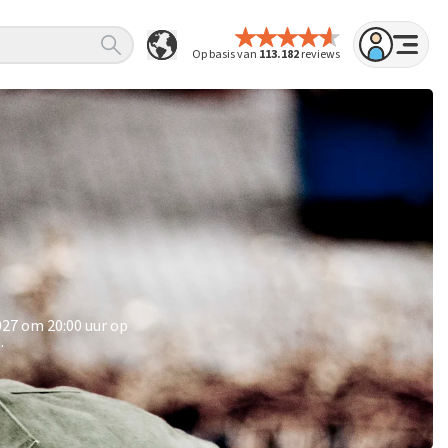
Op basis van
113.182
reviews
027 om 20:00 uur op
.