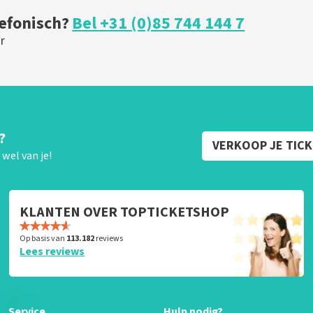
lefonisch?
Bel +31 (0)85 744 144 7
r
?
VERKOOP JE TIC
wel van je!
KLANTEN OVER TOPTICKETSHOP
Op basis van
113.182
reviews
Lees reviews
Service
Hulp nodig?