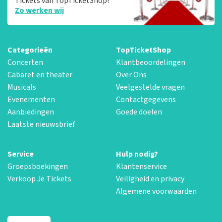
Tickets van TopTicketShop!
Zo werken wij
Categorieën
TopTicketShop
Concerten
Klantbeoordelingen
Cabaret en theater
Over Ons
Musicals
Veelgestelde vragen
Evenementen
Contactgegevens
Aanbiedingen
Goede doelen
Laatste nieuwsbrief
Service
Hulp nodig?
Groepsboekingen
Klantenservice
Verkoop Je Tickets
Veiligheid en privacy
Algemene voorwaarden