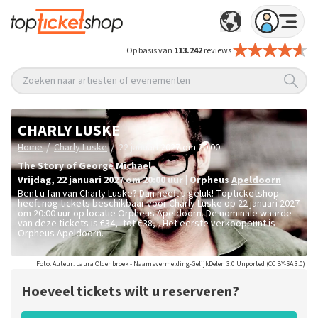
Op basis van
113.242
reviews
Zoeken naar artiesten of evenementen
CHARLY LUSKE
/
/
Home
Charly Luske
22 januari 2027 om 20:00
The Story of George Michael
vrijdag
,
22 januari 2027 om 20:00
uur
|
Orpheus
Apeldoorn
Bent u fan van Charly Luske? Dan heeft u geluk! Topticketshop
heeft nog tickets beschikbaar voor Charly Luske op 22 januari 2027
om 20:00 uur op locatie Orpheus Apeldoorn. De nominale waarde
van deze tickets is
€34,- tot €38,-
. Het eerste verkooppunt is
Orpheus Apeldoorn.
Foto: Auteur: Laura Oldenbroek - Naamsvermelding-GelijkDelen 3.0 Unported (CC BY-SA 3.0)
Hoeveel tickets wilt u reserveren?