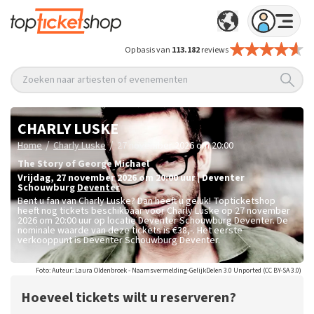
Op basis van
113.182
reviews
Zoeken naar artiesten of evenementen
CHARLY LUSKE
/
/
Home
Charly Luske
27 november 2026 om 20:00
The Story of George Michael
vrijdag
,
27 november 2026 om 20:00
uur
|
Deventer
Schouwburg
Deventer
Bent u fan van Charly Luske? Dan heeft u geluk! Topticketshop
heeft nog tickets beschikbaar voor Charly Luske op 27 november
2026 om 20:00 uur op locatie Deventer Schouwburg Deventer. De
nominale waarde van deze tickets is
€38,-
. Het eerste
verkooppunt is Deventer Schouwburg Deventer.
Foto: Auteur: Laura Oldenbroek - Naamsvermelding-GelijkDelen 3.0 Unported (CC BY-SA 3.0)
Hoeveel tickets wilt u reserveren?