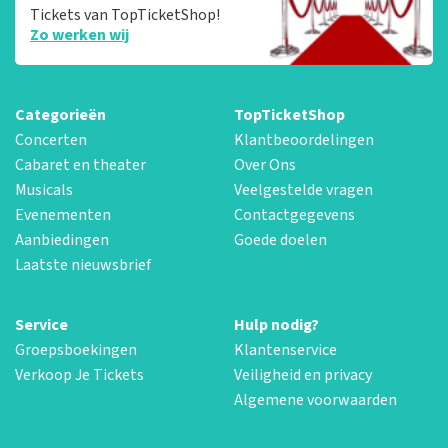
Tickets van TopTicketShop!
Zo werken wij
Categorieën
TopTicketShop
Concerten
Klantbeoordelingen
Cabaret en theater
Over Ons
Musicals
Veelgestelde vragen
Evenementen
Contactgegevens
Aanbiedingen
Goede doelen
Laatste nieuwsbrief
Service
Hulp nodig?
Groepsboekingen
Klantenservice
Verkoop Je Tickets
Veiligheid en privacy
Algemene voorwaarden