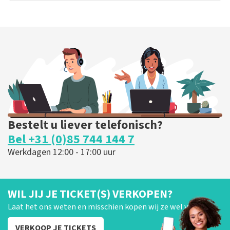
Bestelt u liever telefonisch?
Bel +31 (0)85 744 144 7
Werkdagen 12:00 - 17:00 uur
WIL JIJ JE TICKET(S) VERKOPEN?
Laat het ons weten en misschien kopen wij ze wel van je!
VERKOOP JE TICKETS