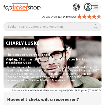
Op basis van
113.242
reviews
Zoeken naar artiesten of evenementen
CHARLY LUSKE
/
/
Home
Charly Luske
29 januari 2027 om 20:15
The Story of George Michael
vrijdag
,
29 januari 2027 om 20:15
uur
|
Theater Markant
Maashorst
Uden
Bent u fan van Charly Luske? Dan heeft u geluk! Topticketshop
heeft nog tickets beschikbaar voor Charly Luske op 29 januari 2027
om 20:15 uur op locatie Theater Markant Maashorst Uden. De
nominale waarde van deze tickets is
€40,-
. Het eerste
verkooppunt is Theater Markant Maashorst Uden.
Foto: Auteur: Laura Oldenbroek - Naamsvermelding-GelijkDelen 3.0 Unported (CC BY-SA 3.0)
Hoeveel tickets wilt u reserveren?