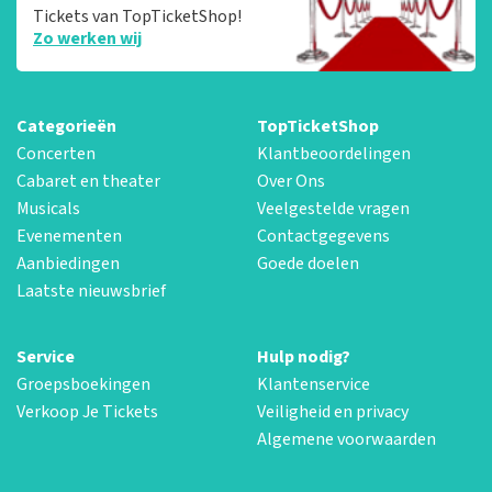
Tickets van TopTicketShop!
Zo werken wij
Categorieën
TopTicketShop
Concerten
Klantbeoordelingen
Cabaret en theater
Over Ons
Musicals
Veelgestelde vragen
Evenementen
Contactgegevens
Aanbiedingen
Goede doelen
Laatste nieuwsbrief
Service
Hulp nodig?
Groepsboekingen
Klantenservice
Verkoop Je Tickets
Veiligheid en privacy
Algemene voorwaarden