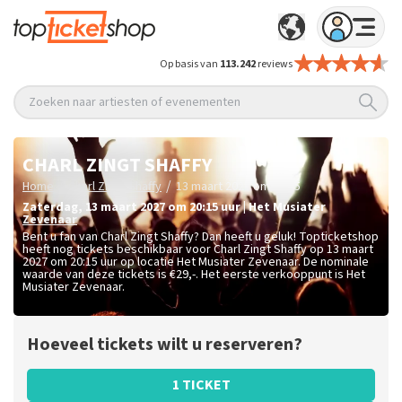
Op basis van
113.242
reviews
Zoeken naar artiesten of evenementen
CHARL ZINGT SHAFFY
/
/
Home
Charl Zingt Shaffy
13 maart 2027 om 20:15
zaterdag
,
13 maart 2027 om 20:15
uur
|
Het Musiater
Zevenaar
Bent u fan van Charl Zingt Shaffy? Dan heeft u geluk! Topticketshop
heeft nog tickets beschikbaar voor Charl Zingt Shaffy op 13 maart
2027 om 20:15 uur op locatie Het Musiater Zevenaar. De nominale
waarde van deze tickets is
€29,-
. Het eerste verkooppunt is Het
Musiater Zevenaar.
Hoeveel tickets wilt u reserveren?
1 TICKET