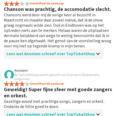
niet mogelijk om een review achter te laten als je geen
Geverifieerde aankoop
tickets hebt aangeschaft bij TopTicketShop. Reviews met
Chanson was prachtig, de accomodatie slecht.
grof taalgebruik en/of onwaarheden worden niet geplaatst.
Chansons werd door mij de vorige keer al bezocht in
Het kan enkele weken duren voordat een review wordt
Maastricht en maakte daar zoveel indruk, dat ik de show
geplaatst.
graag nogmaals wilde zien. Ook in Eindhoven was op het
optreden niets aan te merken. Helaas waren de zitplaatsen
dermate belabberd van wege te weinig beenruimte dat ik in
de pauze ben afgehaakt. Het genot van de voorstelling woog
voor mij niet op tegende kramp in mijn benen.
Lees wat Anoniem schreef over TopTicketShop
Beoordeling van Anoniem over
TopTicketShop
Anoniem
Bij TopTicketShop kaarten gekocht voor Chanson in Stadstheater,
Reservering verliep prima.
Zoetermeer
Prima ervaring met TopTicketService, bestellen,
Geverifieerde aankoop
Geweldig! Super fijne sfeer met goede zangers
betalen en de ontvangst van tickets verliep perfect.
Alleen nooit meer in Eindhoven.
en orkest.
Gezellige avond met prachtige songs, zangers en orkest.
Ondanks de hitte goed te doen.
Lees wat Anoniem schreef over TopTicketShop