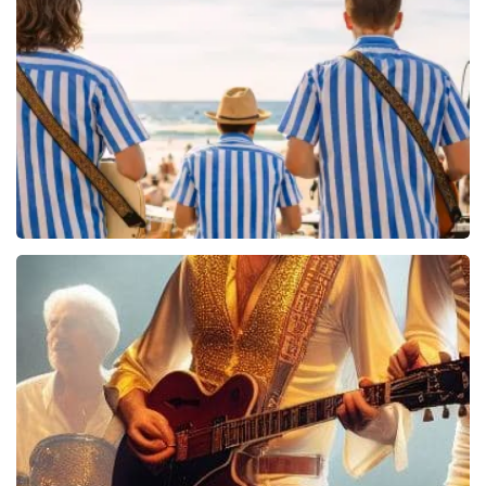
40 45 De Musical
2588+
reviews
BEKIJKEN
Beach Boys Best
206+
reviews
BEKIJKEN