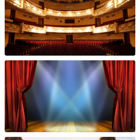
BEKIJKEN
Malle Babbe
704+
reviews
BEKIJKEN