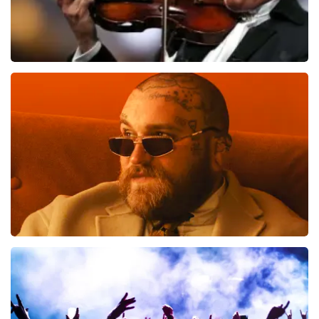
Andre Rieu
514
laatste 30 minuten
BESTEL NU
Teddy Swims
461
laatste 30 minuten
BESTEL NU