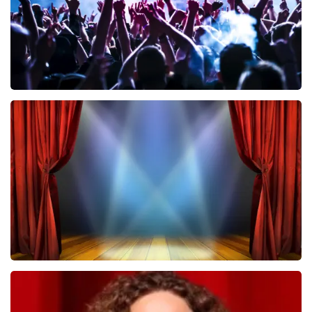
Megadeth
322
laatste 30 minuten
BESTEL NU
40 45 De Musical
233
laatste 30 minuten