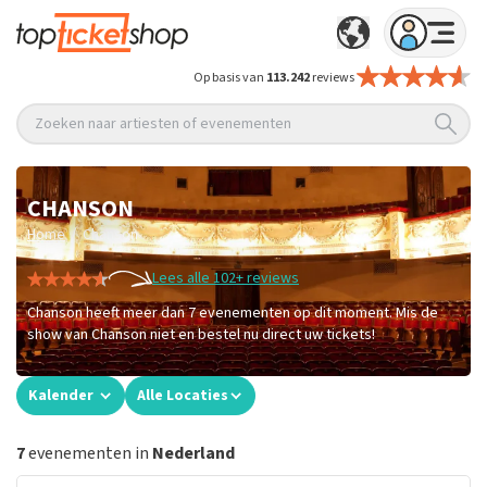
Op basis van
113.242
reviews
Zoeken naar artiesten of evenementen
CHANSON
/
Home
Chanson
Lees alle 102+ reviews
Chanson heeft meer dan 7 evenementen op dit moment. Mis de
show van Chanson niet en bestel nu direct uw tickets!
Kalender
Alle Locaties
7
evenementen in
Nederland