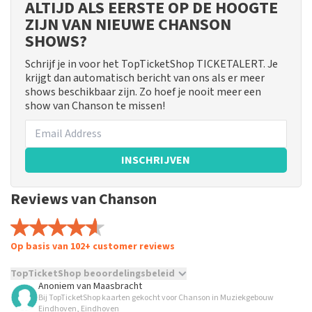
ALTIJD ALS EERSTE OP DE HOOGTE
ZIJN VAN NIEUWE CHANSON
SHOWS?
Schrijf je in voor het TopTicketShop TICKETALERT. Je
krijgt dan automatisch bericht van ons als er meer
shows beschikbaar zijn. Zo hoef je nooit meer een
show van Chanson te missen!
INSCHRIJVEN
Reviews van Chanson
Op basis van 102+ customer reviews
TopTicketShop beoordelingsbeleid
Anoniem
van
Maasbracht
Bij TopTicketShop kaarten gekocht voor Chanson in Muziekgebouw
TopTicketShop verzamelt reviews van echte klanten. Het is
Eindhoven, Eindhoven