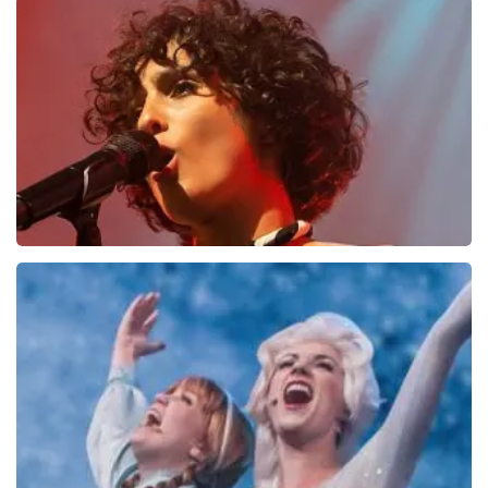
Andre Rieu
5618+
reviews
BEKIJKEN
Barbara Pravi
27
reviews
BEKIJKEN