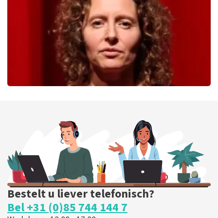
BESTEL NU
Esther van der Voort
226
laatste 30 minuten
BESTEL NU
Bestelt u liever telefonisch?
Bel +31 (0)85 744 144 7