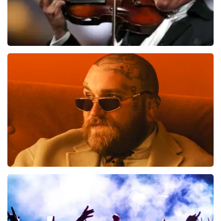
Andre Rieu
514
laatste 30 minuten
BESTEL NU
Teddy Swims
461
laatste 30 minuten
BESTEL NU