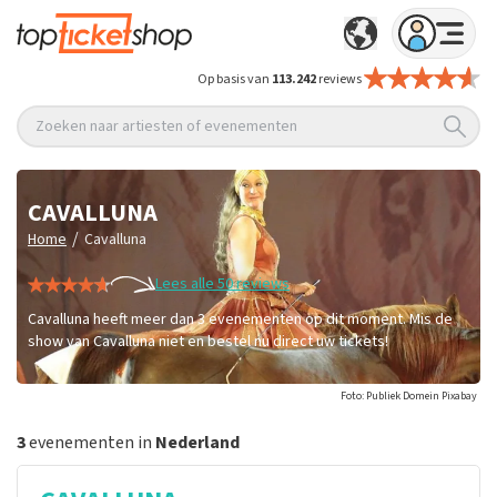
Op basis van
113.242
reviews
Zoeken naar artiesten of evenementen
CAVALLUNA
/
Home
Cavalluna
Lees alle 50 reviews
Cavalluna heeft meer dan 3 evenementen op dit moment. Mis de
show van Cavalluna niet en bestel nu direct uw tickets!
Foto: Publiek Domein Pixabay
3
evenementen in
Nederland