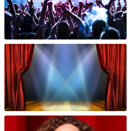
Megadeth
322
laatste 30 minuten
BESTEL NU
40 45 De Musical
233
laatste 30 minuten