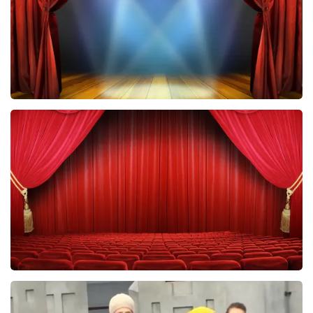
40 45 De Musical
2588+
reviews
BEKIJKEN
Elisabeth
53
reviews