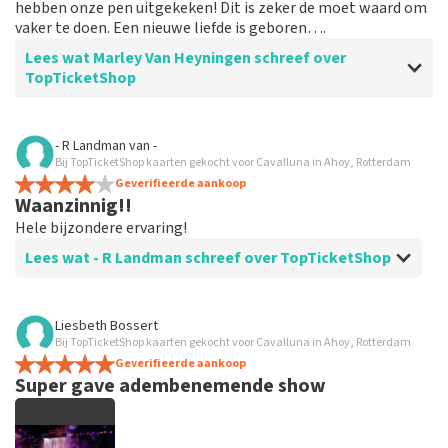
hebben onze pen uitgekeken! Dit is zeker de moet waard om
vaker te doen. Een nieuwe liefde is geboren….
Lees wat Marley Van Heyningen schreef over
TopTicketShop
Beoordeling van Marley Van Heyningen over
TopTicketShop
- R Landman
van
-
Bij TopTicketShop kaarten gekocht voor Cavalluna in Ahoy, Rotterdam
Doe wat een ticketsshop moet doen
Geverifieerde aankoop
Waanzinnig!!
Hele bijzondere ervaring!
Lees wat - R Landman schreef over TopTicketShop
Beoordeling van - R Landman over
TopTicketShop
Liesbeth Bossert
Bij TopTicketShop kaarten gekocht voor Cavalluna in Ahoy, Rotterdam
Prima
Geverifieerde aankoop
Top
Super gave adembenemende show