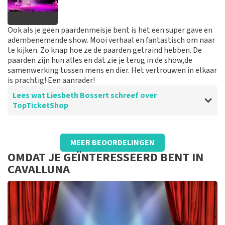
Ook als je geen paardenmeisje bent is het een super gave en
adembenemende show. Mooi verhaal en fantastisch om naar
te kijken. Zo knap hoe ze de paarden getraind hebben. De
paarden zijn hun alles en dat zie je terug in de show,de
samenwerking tussen mens en dier. Het vertrouwen in elkaar
is prachtig! Een aanrader!
Lees wat Liesbeth Bossert schreef over
TopTicketShop
Beoordeling van Liesbeth Bossert over
TopTicketShop
MEER BEOORDELINGEN
Makkelijk kaarten te bestellen.
OMDAT JE GEÏNTERESSEERD BENT IN
Top prijs kwaliteit verhouding!
CAVALLUNA