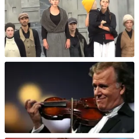
BEKIJKEN
Het Pauperparadijs
356+
reviews
BEKIJKEN