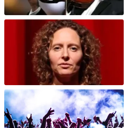
Andre Rieu
526
laatste 30 minuten
BESTEL NU
Esther van der Voort
392
laatste 30 minuten
BESTEL NU