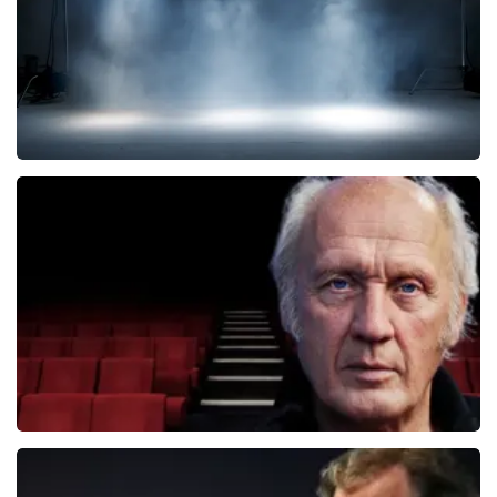
West Side Story
77
reviews
BEKIJKEN
Herman Van Veen