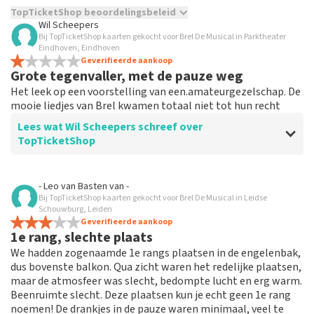
TopTicketShop beoordelingsbeleid
Wil Scheepers
Bij TopTicketShop kaarten gekocht voor Brel De Musical in Parktheater
TopTicketShop verzamelt reviews van echte klanten. Het is
Eindhoven, Eindhoven
niet mogelijk om een review achter te laten als je geen
Geverifieerde aankoop
tickets hebt aangeschaft bij TopTicketShop. Reviews met
Grote tegenvaller, met de pauze weg
grof taalgebruik en/of onwaarheden worden niet geplaatst.
Het leek op een voorstelling van een.amateurgezelschap. De
Het kan enkele weken duren voordat een review wordt
mooie liedjes van Brel kwamen totaal niet tot hun recht
geplaatst.
Lees wat Wil Scheepers schreef over
TopTicketShop
Beoordeling van Wil Scheepers over
TopTicketShop
- Leo van Basten
van
-
Bij TopTicketShop kaarten gekocht voor Brel De Musical in Leidse
Irreëel prijzen
Schouwburg, Leiden
Geverifieerde aankoop
1e rang, slechte plaats
Reactie van TopTicketShop
We hadden zogenaamde 1e rangs plaatsen in de engelenbak,
dus bovenste balkon. Qua zicht waren het redelijke plaatsen,
Beste Wil, Bedankt voor het schrijven van een review
maar de atmosfeer was slecht, bedompte lucht en erg warm.
op onze website. Uw feedback vinden wij erg belangrijk.
Beenruimte slecht. Deze plaatsen kun je echt geen 1e rang
U helpt ons zo onze dienstverlening te verbeteren en
noemen! De drankjes in de pauze waren minimaal, veel te
ook helpt u andere consumenten met het maken van