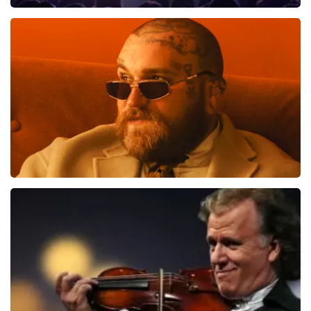
Blof
700
laatste 30 minuten
BESTEL NU
Teddy Swims
551
laatste 30 minuten
BESTEL NU