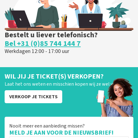
Bestelt u liever telefonisch?
Bel +31 (0)85 744 144 7
Werkdagen 12:00 - 17:00 uur
WIL JIJ JE TICKET(S) VERKOPEN?
Laat het ons weten en misschien kopen wij ze wel van je!
VERKOOP JE TICKETS
Nooit meer een aanbieding missen?
MELD JE AAN VOOR DE NIEUWSBRIEF!