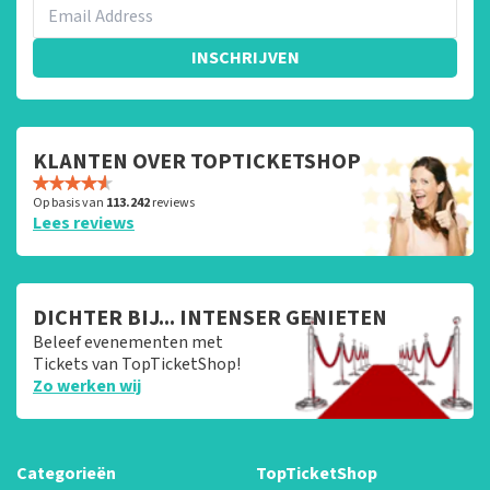
INSCHRIJVEN
KLANTEN OVER TOPTICKETSHOP
Op basis van
113.242
reviews
Lees reviews
DICHTER BIJ... INTENSER GENIETEN
Beleef evenementen met
Tickets van TopTicketShop!
Zo werken wij
Categorieën
TopTicketShop