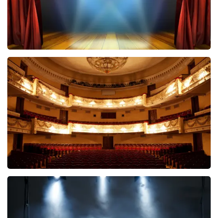
verklaren doordat wij een wederverkoper zijn van
doorverkochte tickets. Wij hopen dat u ondanks alles
toch een fantastische avond heeft gehad. Met
vriendelijke groeten, Joost Topticketshop
40 45 De Musical
2588+
reviews
BEKIJKEN
Malle Babbe
704+
reviews
BEKIJKEN