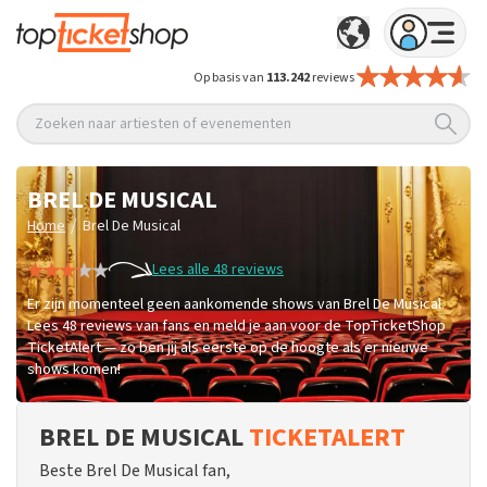
Op basis van
113.242
reviews
Zoeken naar artiesten of evenementen
BREL DE MUSICAL
/
Home
Brel De Musical
Lees alle 48 reviews
Er zijn momenteel geen aankomende shows van Brel De Musical.
Lees 48 reviews van fans en meld je aan voor de TopTicketShop
TicketAlert — zo ben jij als eerste op de hoogte als er nieuwe
shows komen!
BREL DE MUSICAL
TICKETALERT
Beste Brel De Musical fan,