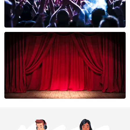
Megadeth
335
laatste 30 minuten
BESTEL NU
Job Knoester
299
laatste 30 minuten
BESTEL NU