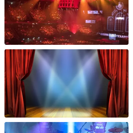
BESTEL NU
Vrienden Van Amstel Live
423
laatste 30 minuten
BESTEL NU
40 45 De Musical