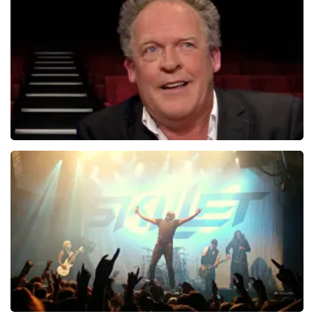
498+
reviews
BEKIJKEN
Bert Visscher
1655+
reviews
BEKIJKEN