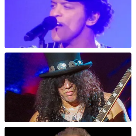
Bruno Mars
100+
reviews
BEKIJKEN
Guns N Roses