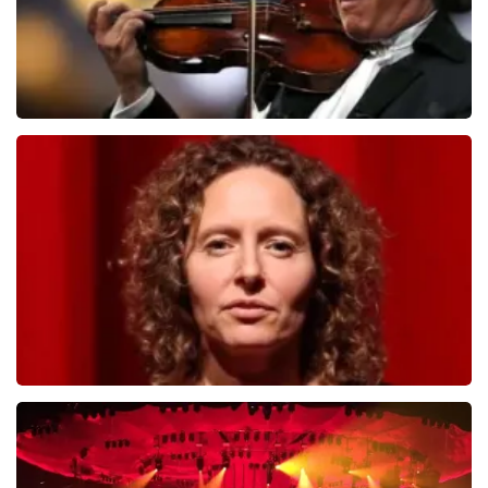
Andre Rieu
503
laatste 30 minuten
BESTEL NU
Esther van der Voort
488
laatste 30 minuten