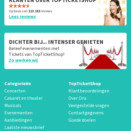
KLANTEN OVER TOPTICKETSHOP
Op basis van
113.182
reviews
Lees reviews
DICHTER BIJ... INTENSER GENIETEN
Beleef evenementen met
Tickets van TopTicketShop!
Zo werken wij
Categorieën
TopTicketShop
Concerten
Klantbeoordelingen
Cabaret en theater
Over Ons
Musicals
Veelgestelde vragen
Evenementen
Contactgegevens
Aanbiedingen
Goede doelen
Laatste nieuwsbrief