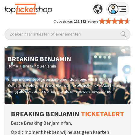
Op basis van
113.182
reviews
Zoeken naar artiesten of evenementen
BREAKING BENJAMIN
/
Home
Breaking Benjamin
Er zijn momenteel geen aankomende shows van Breaking
Benjamin. Meld je aan voor de TopTicketShop TicketAlert — zo
ben jij als eerste op de hoogte als er nieuwe shows komen!
BREAKING BENJAMIN
TICKETALERT
Beste Breaking Benjamin fan,
Op dit moment hebben wij helaas geen kaarten