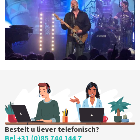
290
laatste 30 minuten
BESTEL NU
Blof
255
laatste 30 minuten
BESTEL NU
Bestelt u liever telefonisch?
Bel +31 (0)85 744 144 7