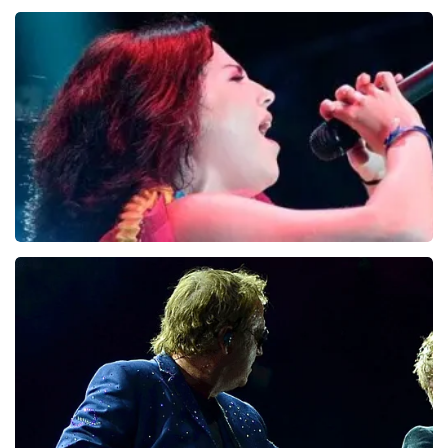
Skillet
1
reviews
BEKIJKEN
Evanescence
3
reviews
BEKIJKEN