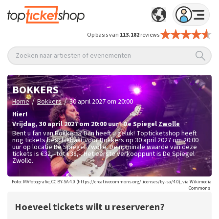
Op basis van
113.182
reviews
Zoeken naar artiesten of evenementen
BOKKERS
/
/
Home
Bokkers
30 april 2027 om 20:00
Hier!
vrijdag
,
30 april 2027 om 20:00
uur
|
De Spiegel
Zwolle
Bent u fan van Bokkers? Dan heeft u geluk! Topticketshop heeft
nog tickets beschikbaar voor Bokkers op 30 april 2027 om 20:00
uur op locatie De Spiegel Zwolle. De nominale waarde van deze
tickets is
€32,- tot €38,-
. Het eerste verkooppunt is De Spiegel
Zwolle.
Foto: MVfotografie, CC BY-SA 4.0 (https://creativecommons.org/licenses/by-sa/4.0), via Wikimedia
Commons
Hoeveel tickets wilt u reserveren?