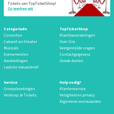
Tickets van TopTicketShop!
Zo werken wij
Categorieën
TopTicketShop
Concerten
Klantbeoordelingen
Cabaret en theater
Over Ons
Musicals
Veelgestelde vragen
Evenementen
Contactgegevens
Aanbiedingen
Goede doelen
Laatste nieuwsbrief
Service
Hulp nodig?
Groepsboekingen
Klantenservice
Verkoop Je Tickets
Veiligheid en privacy
Algemene voorwaarden