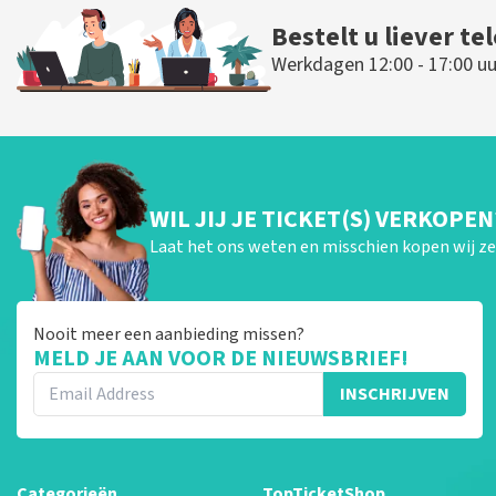
Bestelt u liever te
Werkdagen 12:00 - 17:00 uu
WIL JIJ JE TICKET(S) VERKOPEN
Laat het ons weten en misschien kopen wij ze 
Nooit meer een aanbieding missen?
MELD JE AAN VOOR DE NIEUWSBRIEF!
INSCHRIJVEN
Categorieën
TopTicketShop