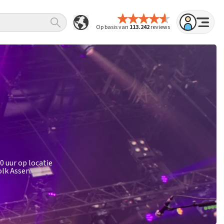
Op basis van
113.242
reviews
0 uur op locatie
lk Assen.