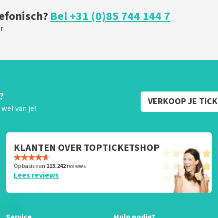
lefonisch?
Bel +31 (0)85 744 144 7
r
?
VERKOOP JE TIC
wel van je!
KLANTEN OVER TOPTICKETSHOP
Op basis van
113.242
reviews
Lees reviews
Service
Hulp nodig?