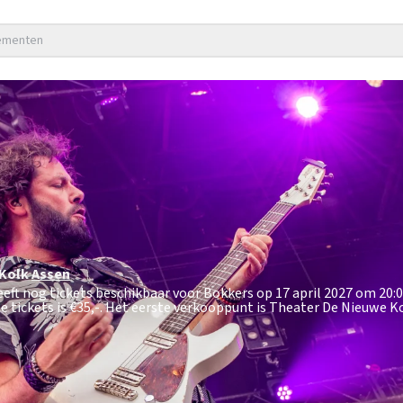
nementen
 Kolk
Assen
eft nog tickets beschikbaar voor Bokkers op 17 april 2027 om 20:0
 tickets is
€35,-
. Het eerste verkooppunt is Theater De Nieuwe Ko