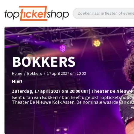
Zoeken naar artiesten of eve
BOKKERS
/
/
Home
Bokkers
17 april 2027 om 20:00
Hier!
zaterdag
,
17 april 2027 om 20:00
uur
|
Theater De Nieuwe
Bent u fan van Bokkers? Dan heeft u geluk! Topticketshop he
Theater De Nieuwe Kolk Assen. De nominale waarde van deze