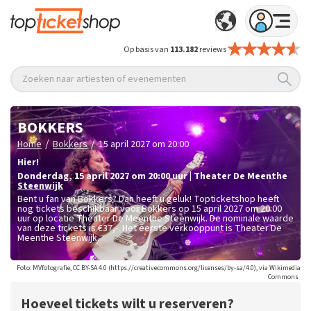
Op basis van
113.182
reviews
Zoeken naar artiesten of evenementen
BOKKERS
/
/
Home
Bokkers
15 april 2027 om 20:00
Hier!
donderdag
,
15 april 2027 om 20:00
uur
|
Theater De Meenthe
Steenwijk
Bent u fan van Bokkers? Dan heeft u geluk! Topticketshop heeft
nog tickets beschikbaar voor Bokkers op 15 april 2027 om 20:00
uur op locatie Theater De Meenthe Steenwijk. De nominale waarde
van deze tickets is
€37,-
. Het eerste verkooppunt is Theater De
Meenthe Steenwijk.
Foto: MVfotografie, CC BY-SA 4.0 (https://creativecommons.org/licenses/by-sa/4.0), via Wikimedia
Commons
Hoeveel tickets wilt u reserveren?