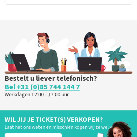
Bestelt u liever telefonisch?
Bel +31 (0)85 744 144 7
Werkdagen 12:00 - 17:00 uur
WIL JIJ JE TICKET(S) VERKOPEN?
Laat het ons weten en misschien kopen wij ze wel van je!