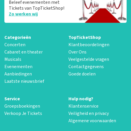
Beleef evenementen met
Tickets van TopTicketShop!
Zo werken wij
Categorieën
TopTicketShop
Concerten
Klantbeoordelingen
Cabaret en theater
Over Ons
Musicals
Veelgestelde vragen
Evenementen
Contactgegevens
Aanbiedingen
Goede doelen
Laatste nieuwsbrief
Service
Hulp nodig?
Groepsboekingen
Klantenservice
Verkoop Je Tickets
Veiligheid en privacy
Algemene voorwaarden