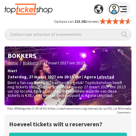
Op basis van
113.242
reviews
Zoeken naar artiesten of evenementen
BOKKERS
/
/
Home
Bokkers
27 maart 2027 om 20:15
Hier!
zaterdag
,
27 maart 2027 om 20:15
uur
|
Agora
Lelystad
Bent u fan van Bokkers? Dan heeft u geluk! Topticketshop heeft
nog tickets beschikbaar voor Bokkers op 27 maart 2027 om 20:15
uur op locatie Agora Lelystad. De nominale waarde van deze
tickets is
€38,-
. Het eerste verkooppunt is Agora Lelystad.
Foto: MVfotografie, CC BY-SA 4.0 (https://creativecommons.org/licenses/by-sa/4.0), via Wikimedia
Commons
Hoeveel tickets wilt u reserveren?