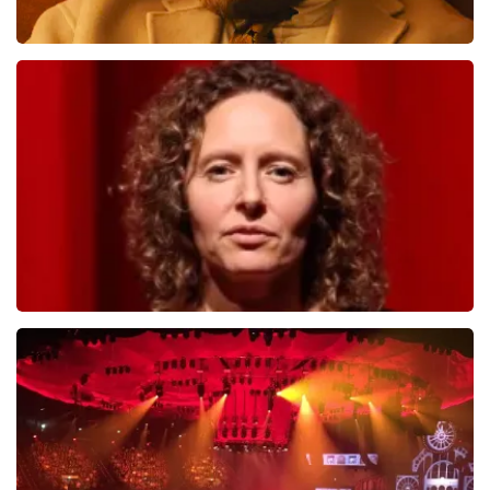
Teddy Swims
712
laatste 30 minuten
BESTEL NU
Esther van der Voort
654
laatste 30 minuten
BESTEL NU