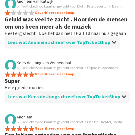
Anoniem
van
Katwijk
Bij TopTicketShop kaarten gekocht voor Blof in Paleis Soestdijk, Baarn
Geverifieerde aankoop
Geluid was veel te zacht . Hoorden de mensen
om ons heen meer als de muziek
Heel erg slecht . Doe het dan niet ! Half 10 naar huis gegaan
Lees wat Anoniem schreef over TopTicketShop
Beoordeling van Anoniem over
TopTicketShop
Kees de Jong
van
Veenendaal
Bij TopTicketShop kaarten gekocht voor Blof in Orpheus, Apeldoorn
Blof
Geverifieerde aankoop
Dat gedeelte ging prima ! Alleen muziek viel enorm
Super
tegen ! Als ik dit had geweten had ik niet gegaan
Hele goede muziek.
Lees wat Kees de Jong schreef over TopTicketShop
Beoordeling van Kees de Jong over
TopTicketShop
Anoniem
Bij TopTicketShop kaarten gekocht voor Blof in Chasse Theater, Breda
Alles goed geregeld.
Geverifieerde aankoop