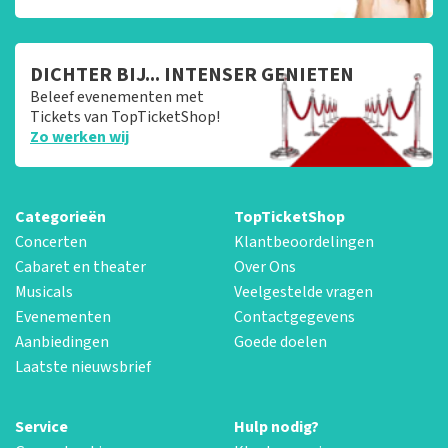
DICHTER BIJ... INTENSER GENIETEN
Beleef evenementen met
Tickets van TopTicketShop!
Zo werken wij
Categorieën
TopTicketShop
Concerten
Klantbeoordelingen
Cabaret en theater
Over Ons
Musicals
Veelgestelde vragen
Evenementen
Contactgegevens
Aanbiedingen
Goede doelen
Laatste nieuwsbrief
Service
Hulp nodig?