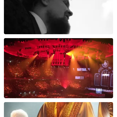
Di-rect
289+
reviews
BEKIJKEN
Vrienden Van Amstel Live
1252+
reviews