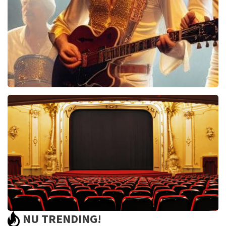
BEKIJKEN
Bee Gees Forever
845+
reviews
BEKIJKEN
NU TRENDING!
Saturday Night Fever