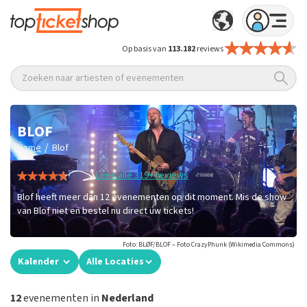
Op basis van
113.182
reviews
Zoeken naar artiesten of evenementen
BLOF
/
Home
Blof
Lees alle 319+ reviews
Blof heeft meer dan 12 evenementen op dit moment. Mis de show
van Blof niet en bestel nu direct uw tickets!
Foto: BLØF/BLOF – Foto CrazyPhunk (Wikimedia Commons)
Kalender
Alle Locaties
12
evenementen in
Nederland