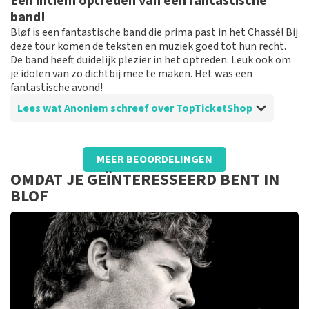
Een intiem optreden van een fantastische
band!
Bløf is een fantastische band die prima past in het Chassé! Bij
deze tour komen de teksten en muziek goed tot hun recht.
De band heeft duidelijk plezier in het optreden. Leuk ook om
je idolen van zo dichtbij mee te maken. Het was een
fantastische avond!
Lees wat Anoniem schreef over TopTicketShop
Beoordeling van Anoniem over
TopTicketShop
MEER BEOORDELINGEN
Duidelijk en perfect geregeld!
OMDAT JE GEÏNTERESSEERD BENT IN
Deze site is DE site om concerten en optredens te
BLOF
boeken! Alles is duidelijk op de site en tickets bestellen
wordt zo makkelijk mogelijk gemaakt. De service is
prima!