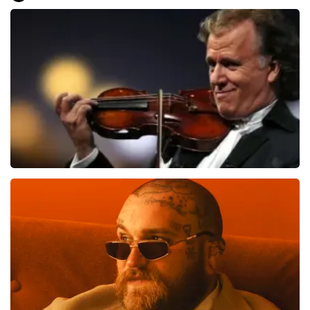
60
reviews
BEKIJKEN
Andre Rieu
739
laatste 30 minuten
BESTEL NU