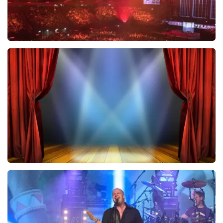
Vrienden Van Amstel Live
433
laatste 30 minuten
BESTEL NU
40 45 De Musical
420
laatste 30 minuten
BESTEL NU