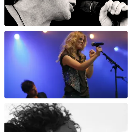
Racoon
279+
reviews
BEKIJKEN
Ilse DeLange
274+
reviews
BEKIJKEN