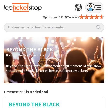
Op basis van
113.242
reviews
Zoeken naar artiesten of evenementen
BEYOND THE BLACK
/
Home
Beyond The Black
Beyond The Black heeft 1 evenement op dit moment. Mis de show
van Beyond The Black niet en bestel nu direct uw tickets!
1
evenement in
Nederland
BEYOND THE BLACK