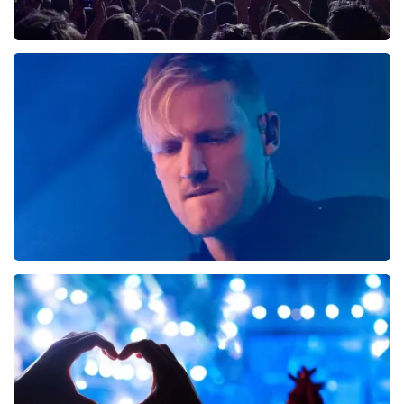
Queen Must Go On
157+
reviews
BEKIJKEN
Delain
2
reviews
BEKIJKEN