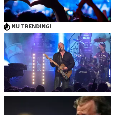
NU TRENDING!
Bohemian Rhapsody 50 jaar in Concert
0
reviews
BEKIJKEN
Blof
821
laatste 30 minuten