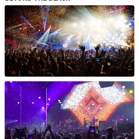
Treasure
104+
reviews
BEKIJKEN