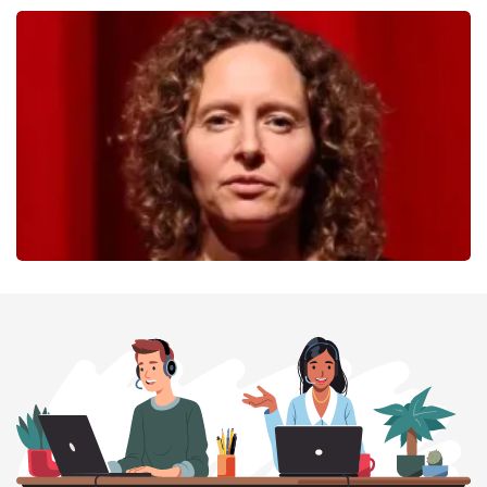
40 45 De Musical
233
laatste 30 minuten
BESTEL NU
Esther van der Voort
226
laatste 30 minuten
BESTEL NU