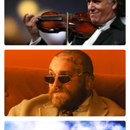
BESTEL NU
Andre Rieu
514
laatste 30 minuten
BESTEL NU
Teddy Swims