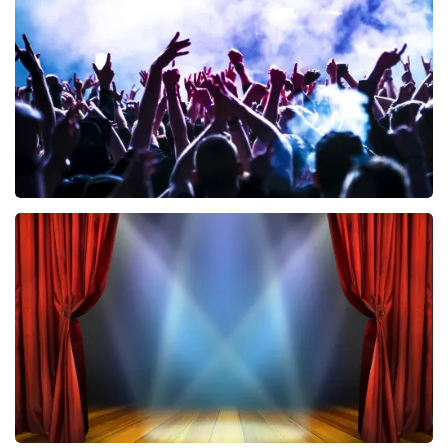
461
laatste 30 minuten
BESTEL NU
Megadeth
322
laatste 30 minuten
BESTEL NU