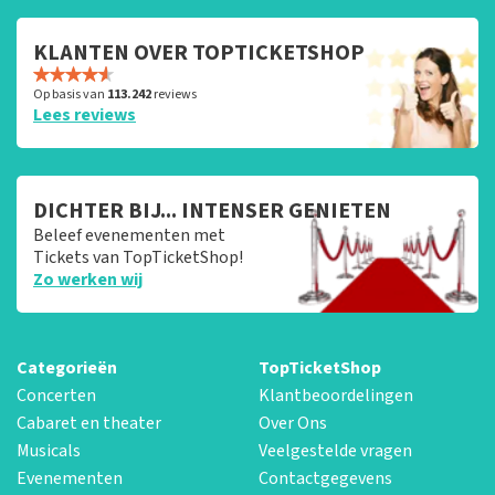
KLANTEN OVER TOPTICKETSHOP
Op basis van
113.242
reviews
Lees reviews
DICHTER BIJ... INTENSER GENIETEN
Beleef evenementen met
Tickets van TopTicketShop!
Zo werken wij
Categorieën
TopTicketShop
Concerten
Klantbeoordelingen
Cabaret en theater
Over Ons
Musicals
Veelgestelde vragen
Evenementen
Contactgegevens