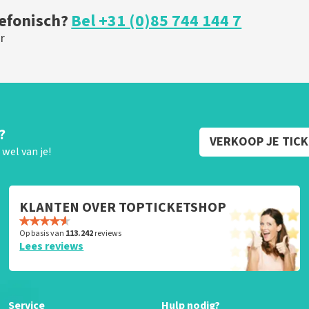
lefonisch?
Bel +31 (0)85 744 144 7
r
?
VERKOOP JE TIC
wel van je!
KLANTEN OVER TOPTICKETSHOP
Op basis van
113.242
reviews
Lees reviews
Service
Hulp nodig?