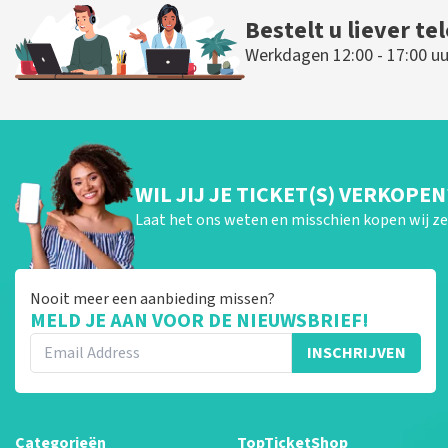
Bestelt u liever te
Werkdagen 12:00 - 17:00 uu
WIL JIJ JE TICKET(S) VERKOPEN
Laat het ons weten en misschien kopen wij ze 
Nooit meer een aanbieding missen?
MELD JE AAN VOOR DE NIEUWSBRIEF!
INSCHRIJVEN
Categorieën
TopTicketShop