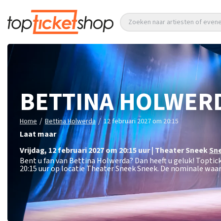
Zoeken naar artiesten of eve
BETTINA HOLWER
/
/
Home
Bettina Holwerda
12 februari 2027 om 20:15
Laat maar
vrijdag
,
12 februari 2027 om 20:15
uur
|
Theater Sneek
Sn
Bent u fan van Bettina Holwerda? Dan heeft u geluk! Toptic
20:15 uur op locatie Theater Sneek Sneek. De nominale waar