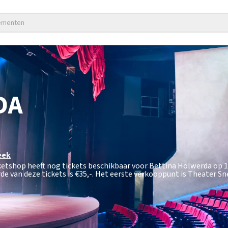
nementen
DA
eek
ketshop heeft nog tickets beschikbaar voor Bettina Holwerda op 1
de van deze tickets is
€35,-
. Het eerste verkooppunt is Theater Sn