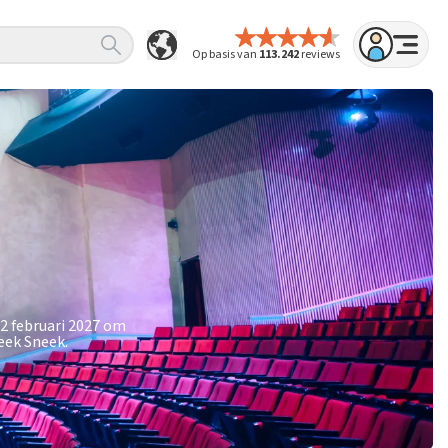
Op basis van
113.242
reviews
2 februari 2027 om
eek Sneek.