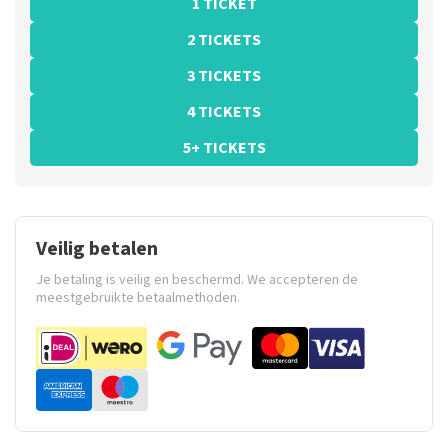
1 TICKET
2 TICKETS
3 TICKETS
4 TICKETS
5+ TICKETS
Veilig betalen
Je betaling is veilig en beschermd. We accepteren de
meestgebruikte betaalmethoden.