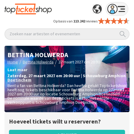
Op basis van
113.242
reviews
Zoeken naar artiesten of evenementen
BETTINA HOLWERDA
/
/
Home
Bettina Holwerda
27 maart 2027 om 20:00
Laat maar
zaterdag
,
27 maart 2027 om 20:00
uur
|
Schouwburg Amphion
Doetinchem
Bent u fan van Bettina Holwerda? Dan heeft u geluk! Topticketshop
heeft nog tickets beschikbaar voor Bettina Holwerda op 27 maart
2027 om 20:00 uur op locatie Schouwburg Amphion Doetinchem.
De nominale waarde van deze tickets is
€35,-
. Het eerste
verkooppunt is Schouwburg Amphion Doetinchem.
Hoeveel tickets wilt u reserveren?