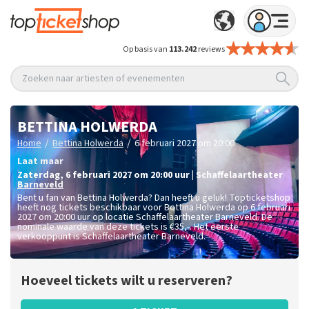
Op basis van
113.242
reviews
Zoeken naar artiesten of evenementen
BETTINA HOLWERDA
/
/
Home
Bettina Holwerda
6 februari 2027 om 20:00
Laat maar
zaterdag
,
6 februari 2027 om 20:00
uur
|
Schaffelaartheater
Barneveld
Bent u fan van Bettina Holwerda? Dan heeft u geluk! Topticketshop
heeft nog tickets beschikbaar voor Bettina Holwerda op 6 februari
2027 om 20:00 uur op locatie Schaffelaartheater Barneveld. De
nominale waarde van deze tickets is
€35,-
. Het eerste
verkooppunt is Schaffelaartheater Barneveld.
Hoeveel tickets wilt u reserveren?