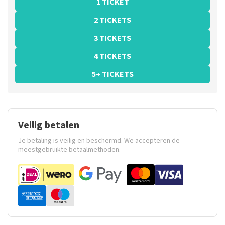
1 TICKET
2 TICKETS
3 TICKETS
4 TICKETS
5+ TICKETS
Veilig betalen
Je betaling is veilig en beschermd. We accepteren de
meestgebruikte betaalmethoden.