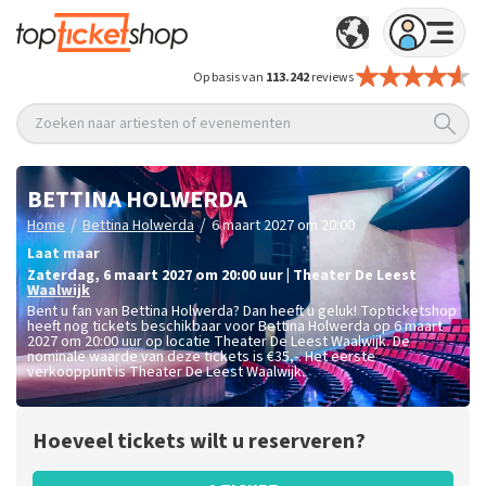
Op basis van
113.242
reviews
Zoeken naar artiesten of evenementen
BETTINA HOLWERDA
/
/
Home
Bettina Holwerda
6 maart 2027 om 20:00
Laat maar
zaterdag
,
6 maart 2027 om 20:00
uur
|
Theater De Leest
Waalwijk
Bent u fan van Bettina Holwerda? Dan heeft u geluk! Topticketshop
heeft nog tickets beschikbaar voor Bettina Holwerda op 6 maart
2027 om 20:00 uur op locatie Theater De Leest Waalwijk. De
nominale waarde van deze tickets is
€35,-
. Het eerste
verkooppunt is Theater De Leest Waalwijk.
Hoeveel tickets wilt u reserveren?