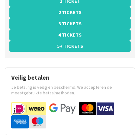
1 TICKET
2 TICKETS
3 TICKETS
4 TICKETS
5+ TICKETS
Veilig betalen
Je betaling is veilig en beschermd. We accepteren de
meestgebruikte betaalmethoden.